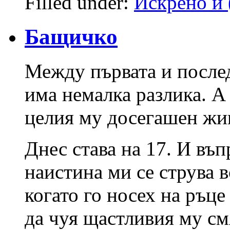
Filled under:
Искрено и 
Бащичко
Между първата и послед
има немалка разлика. А 
целия му досегашен жи
Днес става на 17. И въп
наистина ми се струва в
когато го носех на ръце
да чуя щастливия му см