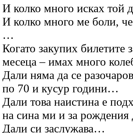
И колко много исках той д
И колко много ме боли, ч
…
Когато закупих билетите 
месеца – имах много коле
Дали няма да се разочаров
по 70 и кусур години…
Дали това наистина е под
на сина ми и за рождени
Дали си заслужава…