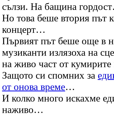
сълзи. На бащина гордос
Но това беше втория път 
концерт…
Първият път беше още в н
музиканти излязоха на сце
на живо част от кумирите 
Защото си спомних за
еди
от онова време
…
И колко много искахме е
наживо…