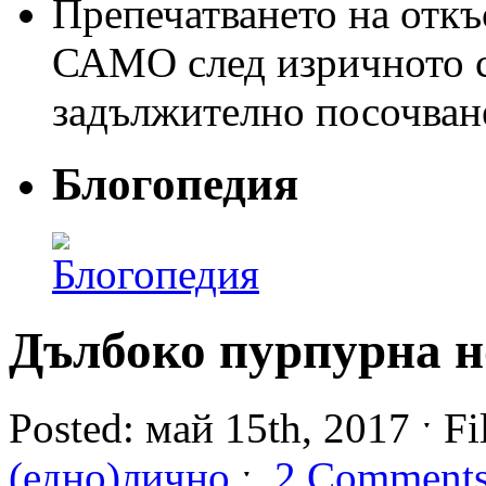
Препечатването на откъс
САМО след изричното съ
задължително посочван
Блогопедия
Дълбоко пурпурна н
Posted: май 15th, 2017 ˑ Fi
(едно)лично
ˑ
2 Comment