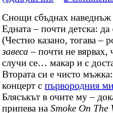
Снощи сбъднах наведнъж 
Едната – почти детска: да
(Честно казано, тогава – 
завеса
– почти не вярвах, ч
случи се… макар и с дост
Втората си е чисто мъжка:
концерт с
първородния ми
Блясъкът в очите му – до
припева на
Smoke On The 