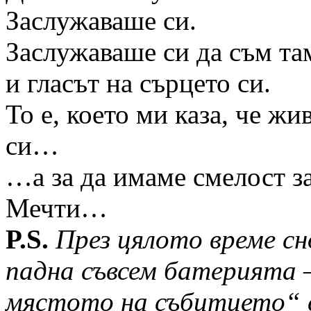
Заслужаваше си.
Заслужаваше си да съм там
и гласът на сърцето си.
То е, което ми каза, че жи
си…
…а за да имаме смелост за
Мечти…
P.S.
През цялото време сн
падна съвсем батерията 
мястото на събитието“ с 