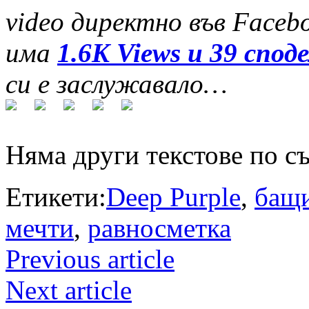
video директно във Faceb
има
1.6K Views и 39 спод
си е заслужавало…
Няма други текстове по с
Етикети:
Deep Purple
,
бащ
мечти
,
равносметка
Previous article
Next article