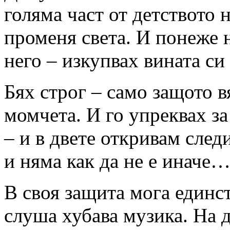
голяма част от детството н
променя света. И понеже 
него – изкупвах вината си
Бях строг – само защото вя
момчета. И го упреквах за
– и в двете откривам сле
и няма как да не е иначе
В своя защита мога единст
слуша хубава музика. На 