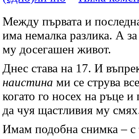
Между първата и последна
има немалка разлика. А за
му досегашен живот.
Днес става на 17. И въпре
наистина
ми се струва все
когато го носех на ръце и 
да чуя щастливия му смях
Имам подобна снимка – с 