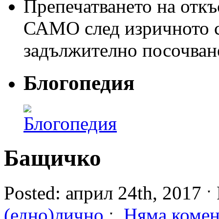
Препечатването на откъс
САМО след изричното съ
задължително посочван
Блогопедия
Бащичко
Posted: април 24th, 2017 ˑ 
(едно)лично
ˑ
Няма комен