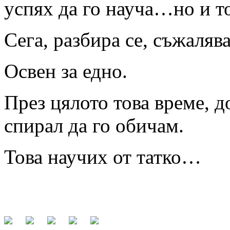
успях да го науча…но и то
Сега, разбира се, съжаляв
Освен за едно.
През цялото това време, д
спирал да го обичам.
Това научих от татко…