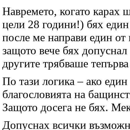
Навремето, когато карах 
цели 28 години!) бях един
после ме направи един от
защото вече бях допуснал 
другите трябваше тепърва 
По тази логика – ако един
благословията на бащинст
Защото досега не бях. Ме
Допуснах всички възможн