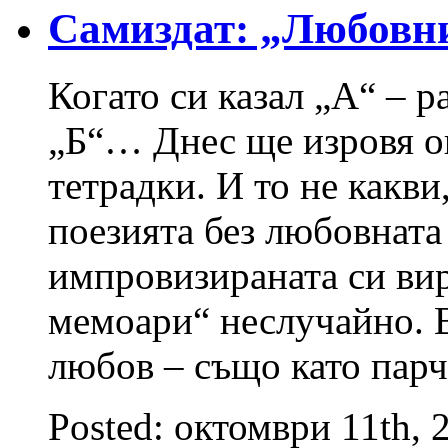
Самиздат: „Любовн
Когато си казал „А“ – р
„Б“… Днес ще изровя о
тетрадки. И то не какв
поезията без любовната 
импровизираната си ви
мемоари“ неслучайно. В
любов – също като парч
Posted: октомври 11th, 