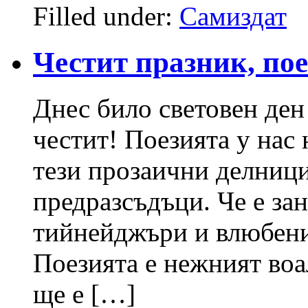
Filled under:
Самиздат
Честит празник, пое
Днес било световен ден
честит! Поезията у нас 
тези прозаични делниц
предразсъдъци. Че е за
тийнейджъри и влюбени 
Поезията е нежният воа
ще е […]