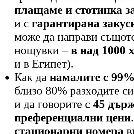
плащаме и стотинка з
и с
гарантирана закуск
може да направи същото
нощувки –
в над 1000 
и в Египет).
Как да
намалите с 99%
близо 80% разходите си
и да говорите с
45 дър
преференциални цени
стационарни номера
въ