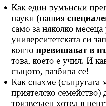
Как един румънски пре
науки (нашия
специале
само за няколко месеца
университетската си за
които
превишават в п
това, което е учил. И ка
същото, разбира се!
Как спахме (съпругата м
приятелско семейство) д
тризвезден хотел в це