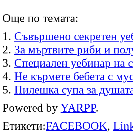
Още по темата:
Съвършено секретен уе
За мъртвите риби и по
Специален уебинар на с
Не кърмете бебета с му
Пилешка супа за душат
Powered by
YARPP
.
Етикети:
FACEBOOK
,
Lin