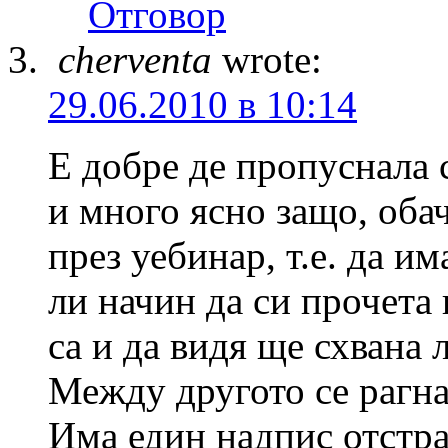
Отговор
cherventa
wrote:
29.06.2010 в 10:14
Е добре де пропуснала 
и много ясно защо, оба
през уебинар, т.е. да и
ли начин да си прочета
са и да видя ще схвана л
Между другото се рагнах
Има един надпис отстра