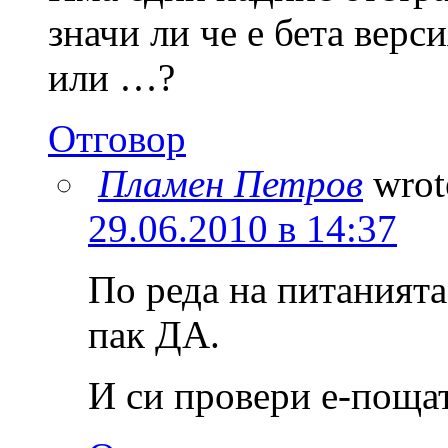
значи ли че е бета верс
или …?
Отговор
Пламен Петров
wrot
29.06.2010 в 14:37
По реда на питанията
пак ДА.
И си провери е-пощат