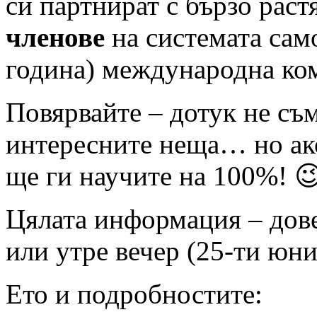
си партнират с бързо рас
членове
на системата само
година) международна к
Повярвайте – дотук не съм
интересните неща… но ако
ще ги научите на 100%! 
Цялата информация – дове
или утре вечер (25-ти юни
Ето и подробностите: