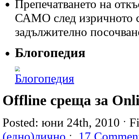
Препечатването на откъс
САМО след изричното съ
задължително посочван
Блогопедия
Offline среща за Onl
Posted: юни 24th, 2010 ˑ F
(едно)лично
ˑ
17 Commen