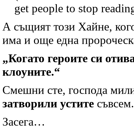
get people to stop readin
А същият този Хайне, ког
има и още една пророческ
„Когато героите си отива
клоуните.“
Смешни сте, господа мили
затворили устите
съвсем.
Засега…