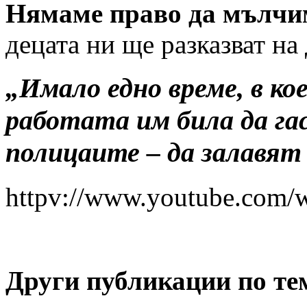
Нямаме право да мълчи
децата ни ще разказват на 
„Имало едно време, в к
работата им била да га
полицаите – да залавя
httpv://www.youtube.co
Други публикации по те