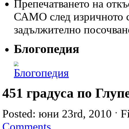
Препечатването на откъс
САМО след изричното съ
задължително посочван
Блогопедия
451 градуса по Глуп
Posted: юни 23rd, 2010 ˑ F
Comments