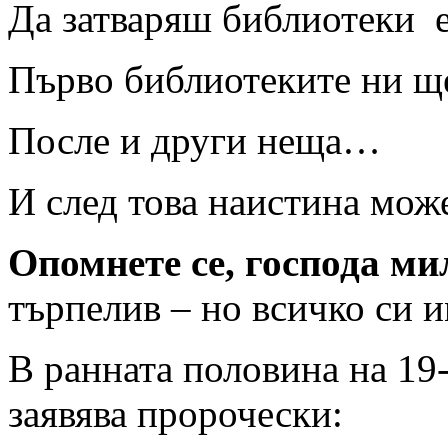
Да затваряш библиотеки 
Първо библиотеките ни щ
После и други неща…
И след това наистина мож
Опомнете се, господа м
търпелив – но всичко си 
В ранната половина на 19
заявява пророчески: