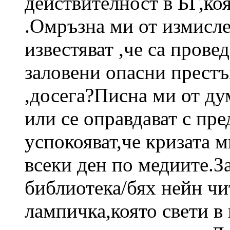
действителност в БГ,коя
.Омръзна ми от измисле
известяват ,че са провед
заловени опасни престъ
,досега?Писна ми от ду
или се оправдават с пр
успокояват,че кризата 
всеки ден по медиите.З
библиотека/бях нейн чи
лампичка,която свети в 