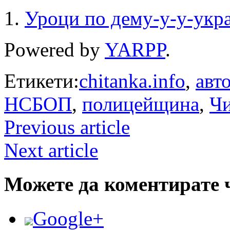
Уроци по дему-у-у-укр
Powered by
YARPP
.
Етикети:
chitanka.info
,
авт
НСБОП
,
полицейщина
,
Чи
Previous article
Next article
Можете да коментирате 
Google+