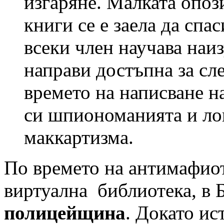
изгаряне. Малката опоз
книги се е заела да спа
всеки член научава наиз
направи достъпна за сл
времето на написване н
си шпиономанията и лов
маккартизма.
По времето на антимафиот
виртуална библиотека, в 
полицейщина
. Докато ис