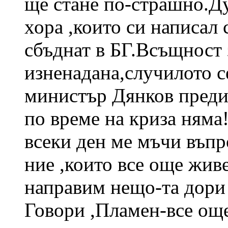
ще стане по-страшно.Ду
хора ,които си написал 
сбъднат в БГ.Всъщност 
изненадана,случилото се
министър Дянков преди 
по време на криза няма
всеки ден ме мъчи въпр
ние ,които все още жив
направим нещо-та дори 
Говори ,Пламен-все още