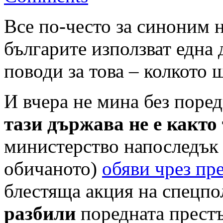
Все по-често за синоним 
българите използват една
поводи за това – колкото 
И вчера не мина без поред
тази държава не е както
министерство напоследък 
обичаното)
обяви чрез пр
блестяща акция на спецпо
разбили
поредната прест