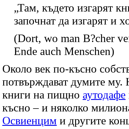
„Там, където изгарят к
започнат да изгарят и х
(Dort, wo man B?cher ve
Ende auch Menschen)
Около век по-късно собст
потвърждават думите му. 
книги на пищно
аутодафе
късно – и няколко милион
Освиенцим
и другите ко