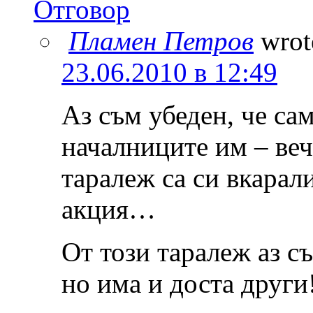
Отговор
Пламен Петров
wrot
23.06.2010 в 12:49
Аз съм убеден, че са
началниците им – веч
таралеж са си вкарал
акция…
От този таралеж аз 
но има и доста други