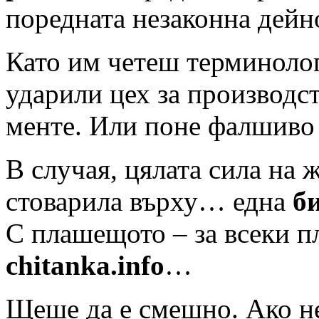
поредната незаконна дей
Като им четеш терминолог
ударили цех за производс
менте. Или поне фалшиво
В случая, цялата сила на
стоварила върху… една
б
С плашещото – за всеки 
chitanka.info
…
Щеше да е смешно. Ако 