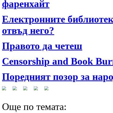
фаренхайт
Електронните библиотеки
отвъд него?
Правото да четеш
Censorship and Book Bur
Поредният позор за нар
Още по темата: