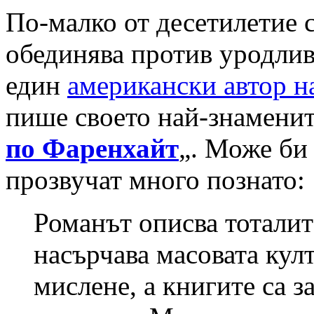
По-малко от десетилетие с
обединява против уродлив
един
американски автор н
пише своето най-знаменит
по Фаренхайт
„. Може би
прозвучат много познато:
Романът описва тоталит
насърчава масовата кул
мислене, а книгите са 