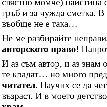
свястно момче) наистина 
гръб и за чужда сметка. В
въобще не е така…
Не ме разбирайте неправ
авторското право!
Напро
И аз съм автор, и аз знам 
те крадат… но много преди
читател
. Научих се да че
възраст. И в моето детств
храм
…