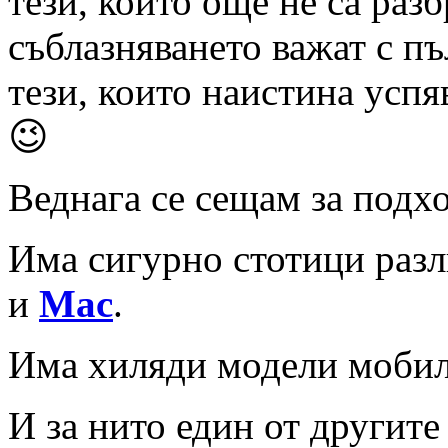
тези, които още не са раз
съблазняването важат с п
тези, които наистина успяв
😉
Веднага се сещам за под
Има сигурно стотици раз
и
Mac
.
Има хиляди модели мобил
И за нито един от другите