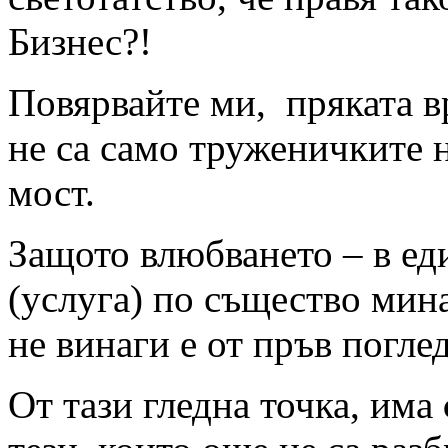
Бизнес?!
Повярвайте ми, пряката в
не са само труженичките 
мост.
Защото влюбването – в ед
(услуга) по същество мина
не винаги е от пръв погл
От тази гледна точка, има