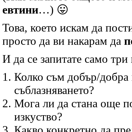
евтини
…) 😛
Това, което искам да пост
просто да ви накарам да
п
И да се запитате само три
Колко съм добър/добра 
съблазняването?
Мога ли да стана още п
изкуство?
Какво конкретно да пре