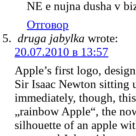
NE e nujna dusha v b
Отговор
druga jabylka
wrote:
20.07.2010 в 13:57
Apple’s first logo, desi
Sir Isaac Newton sitting 
immediately, though, thi
„rainbow Apple“, the no
silhouette of an apple wit