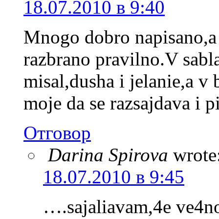
18.07.2010 в 9:40
Mnogo dobro napisano,a s
razbrano pravilno.V sab
misal,dusha i jelanie,a 
moje da se razsajdava i 
Отговор
Darina Spirova
wrote
18.07.2010 в 9:45
….sajaliavam,4e ve4n