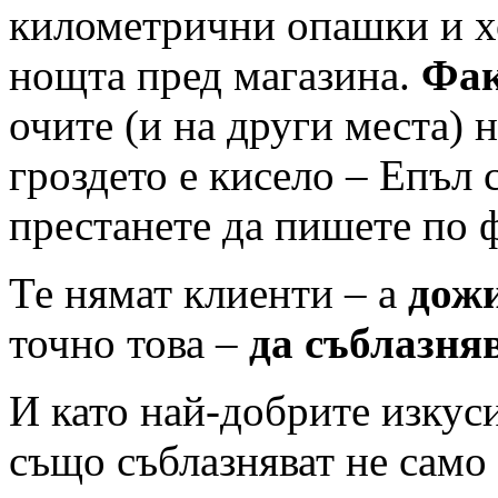
километрични опашки и хор
нощта пред магазина.
Фак
очите (и на други места) н
гроздето е кисело – Епъл с
престанете да пишете по 
Те нямат клиенти – а
дож
точно това –
да съблазня
И като най-добрите изкус
също съблазняват не само