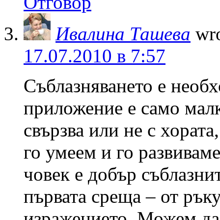
Отговор
Ивалина Ташева
wro
17.07.2010 в 7:57
Съблазняването е необ
приложение е само малк
свързва или не с хората,
го умеем и го развиваме
човек е добър съблазни
първата среща – от ръку
изражението. Можем да 