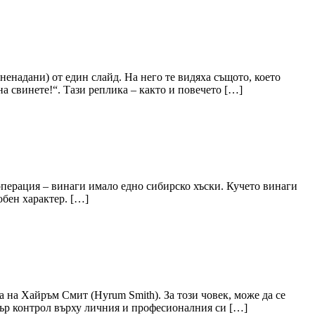
ненадани) от един слайд. На него те видяха същото, което
на свинете!“. Тази реплика – както и повечето […]
ооперация – винаги имало едно сибирско хъски. Кучето винаги
обен характер. […]
а на Хайръм Смит (Hyrum Smith). За този човек, може да се
бър контрол върху личния и професионалния си […]