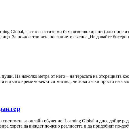
ning Global, част от гостите ми бяха леко шокирани (или поне из
рлица. За по-досетливите посланието е ясно: „Не давайте бисери 
да пуши. На няколко метра от него – на терасата на отсрещната к
ата и дълго време човекът си мислел, че това хъски просто има зл
рактер
 системата за онлайн обучение iLearning Global и днес дойде ред
ира хората да виждат по-ясно реалността и да придобият по-до