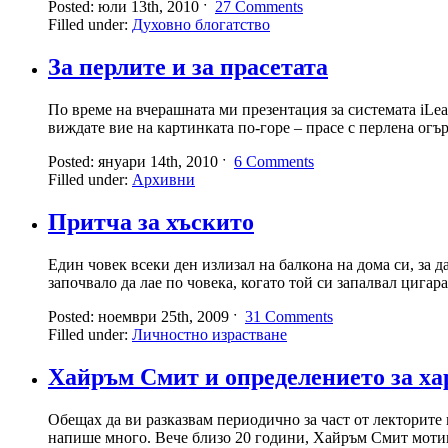
Posted: юли 13th, 2010 ˑ
27 Comments
Filled under:
Духовно блогатство
За перлите и за прасетата
По време на вчерашната ми презентация за системата iLear
виждате вие на картинката по-горе – прасе с перлена огъ
Posted: януари 14th, 2010 ˑ
6 Comments
Filled under:
Архивни
Притча за хъскито
Един човек всеки ден излизал на балкона на дома си, за 
започвало да лае по човека, когато той си запалвал цигар
Posted: ноември 25th, 2009 ˑ
31 Comments
Filled under:
Личностно израстване
Хайръм Смит и определението за ха
Обещах да ви разказвам периодично за част от лекторите в
напише много. Вече близо 20 години, Хайръм Смит мотив