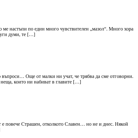
то ме настъпи по един много чувствителен „мазол“. Много хора
уги думи, те […]
ого въпроси… Още от малки ни учат, че трябва да сме отговорни.
 неща, които ни набиват в главите […]
ят е повече Страшен, отколкото Славен… но не и днес. Някой
]