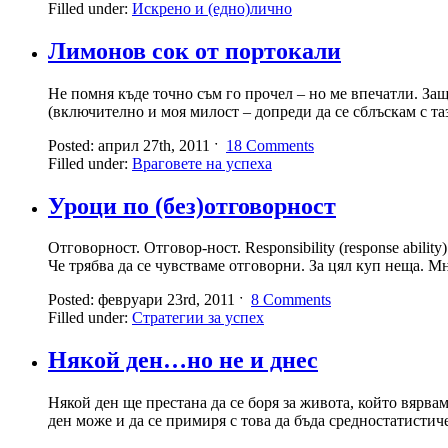
Filled under:
Искрено и (едно)лично
Лимонов сок от портокали
Не помня къде точно съм го прочел – но ме впечатли. За
(включително и моя милост – допреди да се сблъскам с таз
Posted: април 27th, 2011 ˑ
18 Comments
Filled under:
Враговете на успеха
Уроци по (без)отговорност
Отговорност. Отговор-ност. Responsibility (response abil
Че трябва да се чувстваме отговорни. За цял куп неща. М
Posted: февруари 23rd, 2011 ˑ
8 Comments
Filled under:
Стратегии за успех
Някой ден…но не и днес
Някой ден ще престана да се боря за живота, който вярва
ден може и да се примиря с това да бъда средностатистич