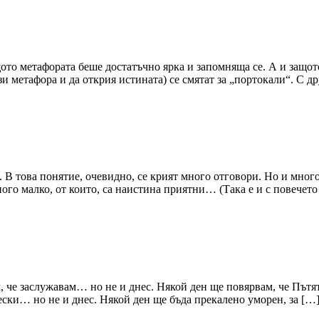
щото метафората беше достатъчно ярка и запомняща се. А и защо
и метафора и да открия истината) се смятат за „портокали“. С др
ity). В това понятие, очевидно, се крият много отговори. Но и мн
ного малко, от които, са наистина приятни… (Така е и с повечето
м, че заслужавам… но не и днес. Някой ден ще повярвам, че Път
ески… но не и днес. Някой ден ще бъда прекалено уморен, за […