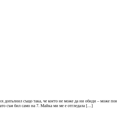
 Бих допълнил също така, че което не може да ни обиди – може по
то съм бил само на 7. Майка ми ме е отгледала […]