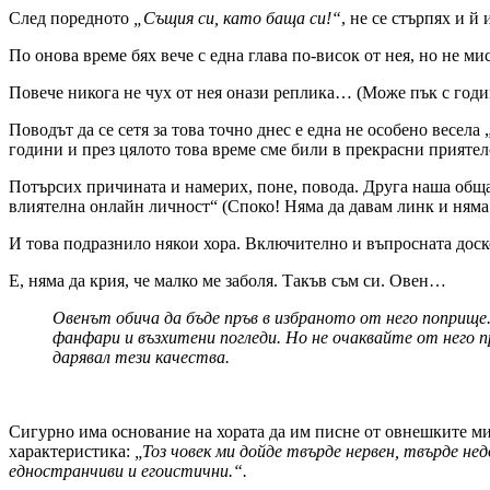
След поредното
„Същия си, като баща си!“
, не се стърпях и й
По онова време бях вече с една глава по-висок от нея, но не мис
Повече никога не чух от нея онази реплика… (Може пък с годин
Поводът да се сетя за това точно днес е една не особено весел
години и през цялото това време сме били в прекрасни приятел
Потърсих причината и намерих, поне, повода. Друга наша обща
влиятелна онлайн личност“ (Споко! Няма да давам линк и няма д
И това подразнило някои хора. Включително и въпросната дос
Е, няма да крия, че малко ме заболя. Такъв съм си. Овен…
Овенът обича да бъде пръв в избраното от него поприще
фанфари и възхитени погледи. Но не очаквайте от него п
дарявал тези качества.
Сигурно има основание на хората да им писне от овнешките ми 
характеристика:
„Тоз човек ми дойде твърде нервен, твърде не
едностранчиви и егоистични.“.