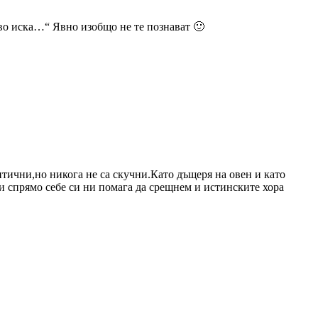
кво иска…“ Явно изобщо не те познават 🙂
тични,но никога не са скучни.Като дъщеря на овен и като
ки спрямо себе си ни помага да срещнем и истинските хора