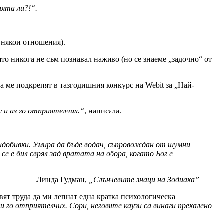
ията ли?!“.
в някои отношения).
ято никога не съм познавал наживо (но се знаеме „задочно“ от
а ме подкрепят в тазгодишния конкурс на Webit за „Най-
у и аз го отприятелчих.“
, написала.
идобивки. Умира да бъде водач, съпровождан от шумни
е е бил сврял зад вратата на обора, когато Бог е
Линда Гудман,
„Слънчевите знаци на Зодиака”
вят труда да ми лепнат една кратка психологическа
и го отприятелчих. Сори, неговите каузи са винаги прекалено