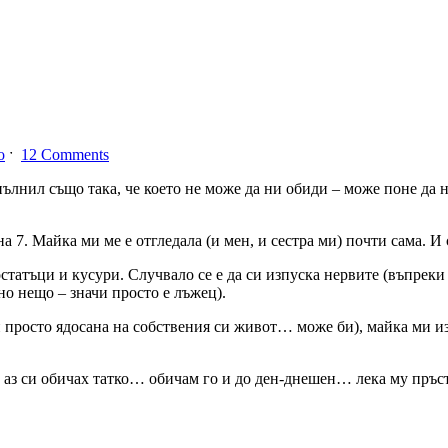
о
ˑ
12 Comments
опълнил също така, че което не може да ни обиди – може поне да
на 7. Майка ми ме е отгледала (и мен, и сестра ми) почти сама. 
статъци и кусури. Случвало се е да си изпуска нервите (въпреки ч
но нещо – значи просто е лъжец).
и просто ядосана на собствения си живот… може би), майка ми и
з си обичах татко… обичам го и до ден-днешен… лека му пръст), 