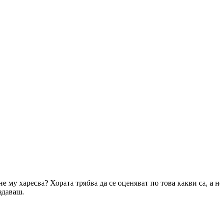
не му харесва? Хората трябва да се оценяват по това какви са, а н
здаваш.