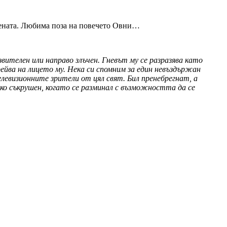
стената. Любима поза на повечето Овни…
вителен или направо злъчен. Гневът му се разразява като
рейва на лицето му. Нека си спомним за един невъздържан
левизионните зрители от цял свят. Бил пренебрегнат, а
ко съкрушен, когато се разминал с възможността да се