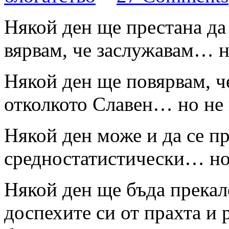
Някой ден ще престана да 
вярвам, че заслужавам… н
Някой ден ще повярвам, ч
отколкото Славен… но не 
Някой ден може и да се пр
средностатистически… но 
Някой ден ще бъда прекал
доспехите си от прахта и 