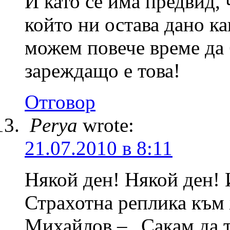
И като се има предвид, 
който ни остава дано ка
можем повече време да 
зареждащо е това!
Отговор
Perya
wrote:
21.07.2010 в 8:11
Някой ден! Някой ден! И
Страхотна реплика към 
Михайлов – „Сакам да т