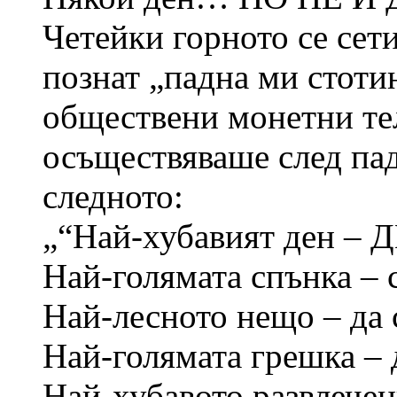
Четейки горното се сети
познат „падна ми стотин
обществени монетни тел
осъществяваше след пад
следното:
„“Най-хубавият ден –
Най-голямата спънка – с
Най-лесното нещо – да 
Най-голямата грешка – 
Най-хубавото развлечени