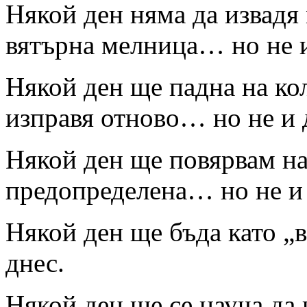
Някой ден няма да извадя 
вятърна мелница… но не и
Някой ден ще падна на кол
изправя отново… но не и 
Някой ден ще повярвам на
предопределена… но не и 
Някой ден ще бъда като „
днес.
Някой ден ще се науча да