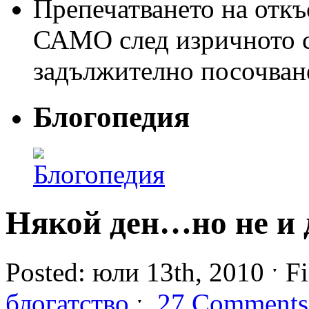
Препечатването на откъс
САМО след изричното съ
задължително посочван
Блогопедия
Някой ден…но не и 
Posted: юли 13th, 2010 ˑ Fi
блогатство
ˑ
27 Comments