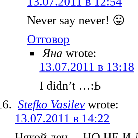
13.07.2011 в 12:54
Never say never! 😛
Отговор
Яна
wrote:
13.07.2011 в 13:18
I didn’t …:Ь
Stefko Vasilev
wrote:
13.07.2011 в 14:22
Някой ден… НО НЕ И Д