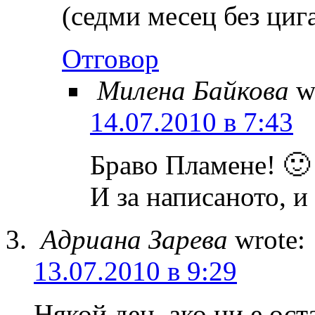
(седми месец без циг
Отговор
Милена Байкова
w
14.07.2010 в 7:43
Браво Пламене! 🙂
И за написаното, и
Адриана Зарева
wrote:
13.07.2010 в 9:29
Някой ден, ако ни е оста