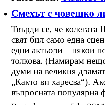
Смехът с човешко л
Твърди се, че колегата 
свят бил само една сцен
едни актьори – някои п
толкова. (Намирам нещо
думи на великия драмат
„Както ви харесва“). А
въпросната популярна ф