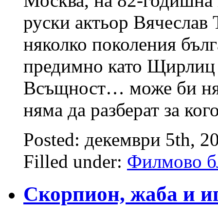
Москва, на 82-годишна 
руски актьор Вячеслав 
няколко поколения бълг
предимно като Щирлиц 
Всъщност… може би няк
няма да разберат за ког
Posted: декември 5th, 2
Filled under:
Филмово б
Скорпион, жаба и и