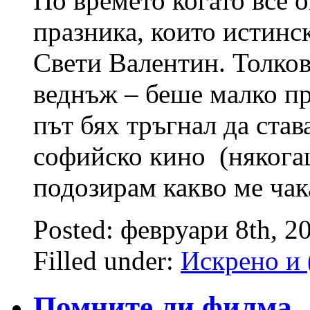
По времето когато все 
празника, които истинс
Свети Валентин. Толков
веднъж – беше малко пр
път бях тръгнал да став
софийско кино (някогаш
подозирам какво ме чак
Posted: февруари 8th, 2
Filled under:
Искрено и 
Помните ли филма