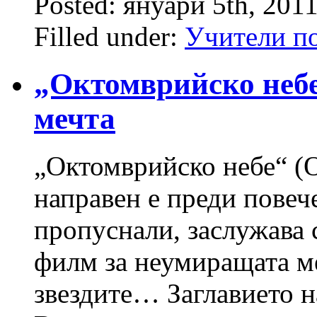
Posted: януари 5th, 201
Filled under:
Учители по
„Октомврийско небе
мечта
„Октомврийско небе“ (O
направен е преди повече
пропуснали, заслужава с
филм за неумиращата ме
звездите… Заглавието н