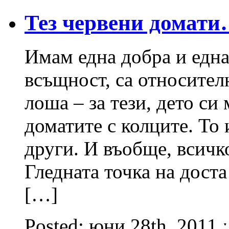
Тез червени домат
Имам една добра и една
всъщност, са относител
лоша – за тези, дето си
доматите с колците. То 
други. И въобще, всичк
Гледната точка на доста
[…]
Posted: юни 28th, 2011