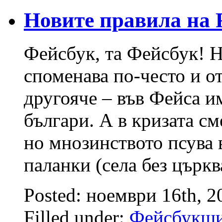
Новите правила н
Фейсбук, та Фейсбук! Н
споменава по-често и о
другояче – във Фейса и
българи. А в кризата см
но мнозинството псува 
паланки (села без църкв
Posted: ноември 16th, 
Filled under:
Фейсбукщ