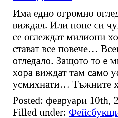
Има едно огромно оглед
виждал. Или поне си чу
се оглеждат милиони хо
стават все повече… Все
огледало. Защото то е
хора виждат там само у
усмихнати… Тъжните х
Posted: февруари 10th, 
Filled under:
Фейсбукщ