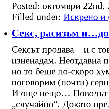
Posted: октомври 22nd,
Filled under:
Искрено и 
Секс, расизъм и…до
Сексът продава – и с то
изненадам. Неотдавна п
но то беше по-скоро ху
поговорим (почти) серио
И още нещо… Поводът д
„случайно“. Докато пре