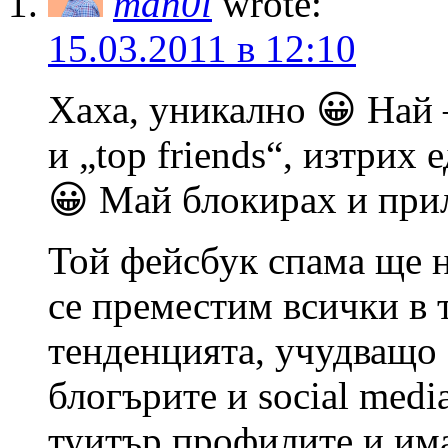
man0l
wrote:
15.03.2011 в 12:10
Хаха, уникално 😀 Най –
и „top friends“, изтрих
😀 Май блокирах и при
Той фейсбук спама ще н
се преместим всички в 
тенденцията, учудващо 
блогърите и social med
туитър профилите и имат