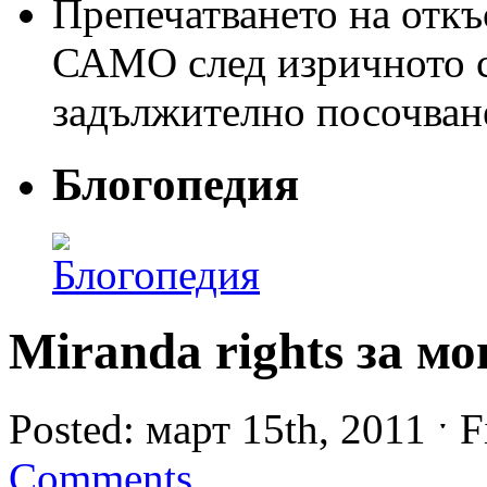
Препечатването на откъс
САМО след изричното съ
задължително посочван
Блогопедия
Miranda rights за м
Posted: март 15th, 2011 ˑ F
Comments