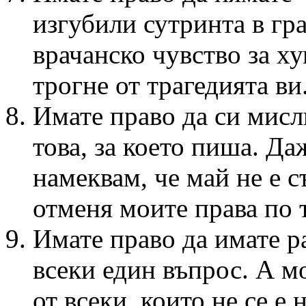
изгубили сутринта в гр
врачанско чувство за ху
трогне от трагедията ви.
Имате право да си мисл
това, за което пиша. Да
намеквам, че май не е с
отменя моите права по т
Имате право да имате р
всеки един въпрос. А м
от всеки, които не се е