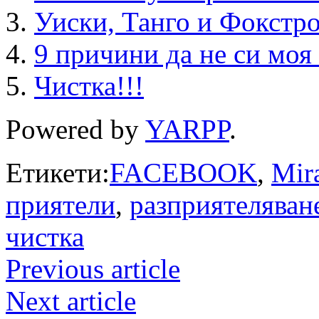
Уиски, Танго и Фокстр
9 причини да не си моя
Чистка!!!
Powered by
YARPP
.
Етикети:
FACEBOOK
,
Mir
приятели
,
разприятеляван
чистка
Previous article
Next article