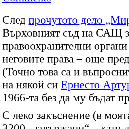
След
прочутото дело „Ми
Върховният съд на САЩ з
правоохранителни органи 
неговите права – още пред
(Точно това са и въпросн
на някой си
Ернесто Арту
1966-та без да му бъдат п
С леко закъснение (в моя
3200 „задържани“ – като д