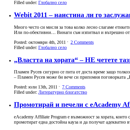
Filled under:
Глобално село
Webit 2011 – наистина ли го заслуж
Много често си мисля за това колко лесно слагаме етикет
Или по-обективни… Винаги съм изпитвал и вътрешно отвр
Posted: октомври 4th, 2011 ˑ
2 Comments
Filled under:
Глобално село
„Властта на хората“ – НЕ четете таз
Пламен Русев сигурно се пита от доста време защо толкоз
– Пламен Русев може би вече си припомня поговорката „
Posted: юли 13th, 2011 ˑ
7 Comments
Filled under:
Литературно блогатство
Промотирай и печели с eAcademy Aff
eAcademy Affiliate Program е възможност за хората, които
промотират една достойна кауза и да получат адекватно въ