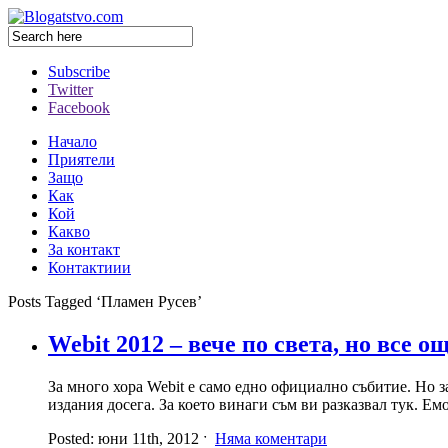
Subscribe
Twitter
Facebook
Начало
Приятели
Защо
Как
Кой
Какво
За контакт
Контактиии
Posts Tagged ‘Пламен Русев’
Webit 2012 – вече по света, но все ощ
За много хора Webit е само едно официално събитие. Но 
издания досега. За което винаги съм ви разказвал тук. Ем
Posted: юни 11th, 2012 ˑ
Няма коментари