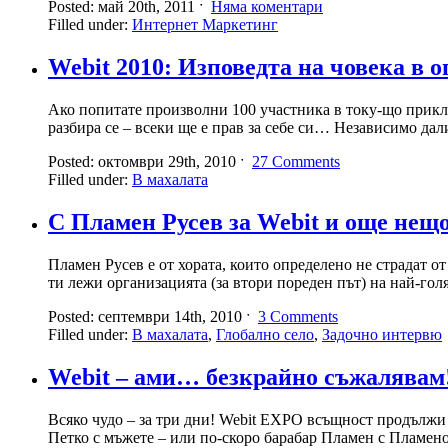
Posted: май 20th, 2011 ˑ
Няма коментари
Filled under:
Интернет Маркетинг
Webit 2010: Изповедта на човека в о
Ако попитате произволни 100 участника в току-що приклю
разбира се – всеки ще е прав за себе си… Независимо дали
Posted: октомври 29th, 2010 ˑ
27 Comments
Filled under:
В махалата
С Пламен Русев за Webit и още нещ
Пламен Русев е от хората, които определено не страдат о
ти лежи организацията (за втори пореден път) на най-гол
Posted: септември 14th, 2010 ˑ
3 Comments
Filled under:
В махалата
,
Глобално село
,
Задочно интервю
Webit – ами… безкрайно съжалявам
Всяко чудо – за три дни! Webit EXPO всъщност продължи с
Петко с мъжете – или по-скоро барабар Пламен с Пламено