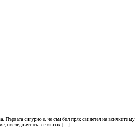
. Първата сигурно е, че съм бил пряк свидетел на всичките му
ие, последният път се оказах […]