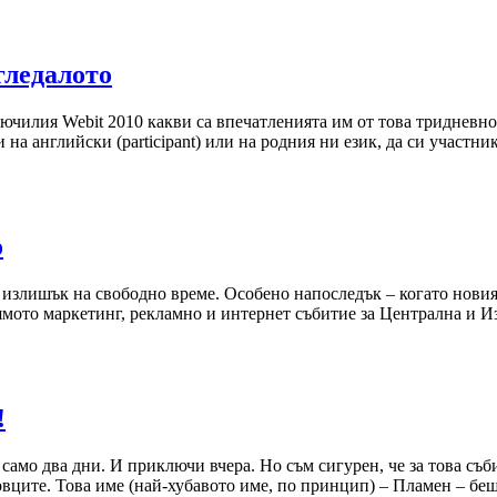
гледалото
чилия Webit 2010 какви са впечатленията им от това тридневно
 на английски (participant) или на родния ни език, да си участни
о
т излишък на свободно време. Особено напоследък – когато новия
ямото маркетинг, рекламно и интернет събитие за Централна и Из
!
амо два дни. И приключи вчера. Но съм сигурен, че за това съб
вците. Това име (най-хубавото име, по принцип) – Пламен – беш