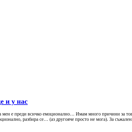
е и у нас
за мен е преди всичко емоционално… Имам много причини за това
оционално, разбира се… (аз другояче просто не мога). За съжален