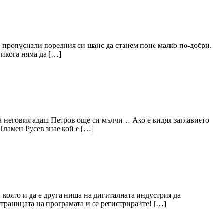
ме пропуснали поредния си шанс да станем поне малко по-добри.
икога няма да […]
, а неговия адаш Петров още си мълчи… Ако е видял заглавието
ламен Русев знае кой е […]
и която и да е друга ниша на дигиталната индустрия да
 страницата на програмата и се регистрирайте! […]