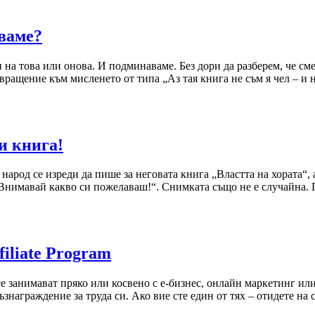
аваме?
и на това или онова. И подминаваме. Без дори да разберем, че с
ащение към мисленето от типа „Аз тая книга не съм я чел – и н
и книга!
 народ се изреди да пише за неговата книга „Властта на хората“
Внимавай какво си пожелаваш!“. Снимката също не е случайна. П
iliate Program
 се занимават пряко или косвено с е-бизнес, онлайн маркетинг ил
знаграждение за труда си. Ако вие сте един от тях – отидете на