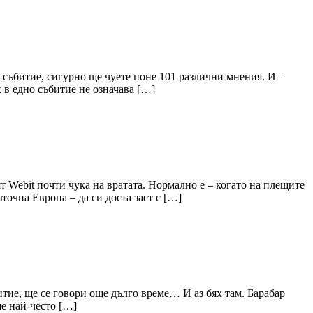
 събитие, сигурно ще чуете поне 101 различни мнения. И –
к в едно събитие не означава […]
т Webit почти чука на вратата. Нормално е – когато на плещите
точна Европа – да си доста зает с […]
итие, ще се говори още дълго време… И аз бях там. Барабар
е най-често […]