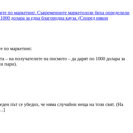
е по маркетинг.
та – на получателите на писмото – да дарят по 1000 долара за
и пари).
ден път се убедих, че няма случайни неща на този свят. (На
[…]