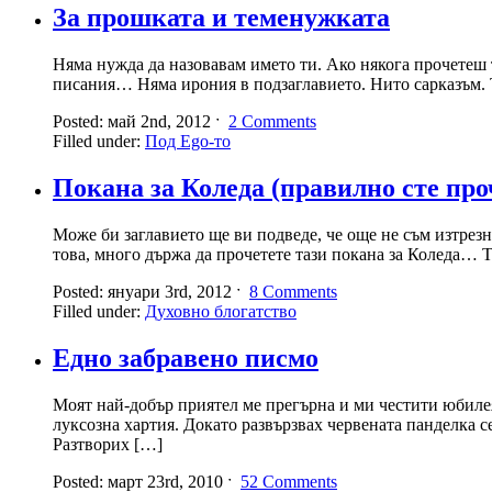
За прошката и теменужката
Няма нужда да назовавам името ти. Ако някога прочетеш т
писания… Няма ирония в подзаглавието. Нито сарказъм. Т
Posted: май 2nd, 2012 ˑ
2 Comments
Filled under:
Под Ego-то
Покана за Коледа (правилно сте про
Може би заглавието ще ви подведе, че още не съм изтрез
това, много държа да прочетете тази покана за Коледа… Т
Posted: януари 3rd, 2012 ˑ
8 Comments
Filled under:
Духовно блогатство
Едно забравено писмо
Моят най-добър приятел ме прегърна и ми честити юбилея 
луксозна хартия. Докато развързвах червената панделка 
Разтворих […]
Posted: март 23rd, 2010 ˑ
52 Comments