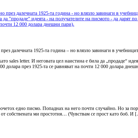
през далечната 1925-та година – но влязло завинаги в учебницит
 sales letter. И неговата цел наистина е била да „продаде“ идея
00 долара през 1925-та се равняват на почти 12 000 долара днешн
четох едно писмо. Попаднах на него почти случайно. Но за поре
 от собствената ми простотия… (Чувствам се прост като боб. И 