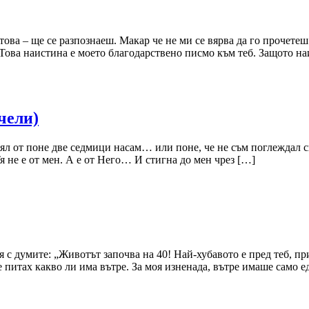
ова – ще се разпознаеш. Макар че не ми се вярва да го прочете
ова наистина е моето благодарствено писмо към теб. Защото наи
чели)
нял от поне две седмици насам… или поне, че не съм поглеждал с
я не е от мен. А е от Него… И стигна до мен чрез […]
с думите: „Животът започва на 40! Най-хубавото е пред теб, пр
се питах какво ли има вътре. За моя изненада, вътре имаше са