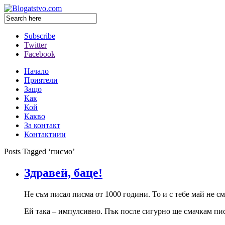
Subscribe
Twitter
Facebook
Начало
Приятели
Защо
Как
Кой
Какво
За контакт
Контактиии
Posts Tagged ‘писмо’
Здравей, баце!
Не съм писал писма от 1000 години. То и с тебе май не с
Ей така – импулсивно. Пък после сигурно ще смачкам п