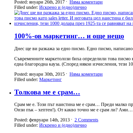
Posted: януари 26th, 2017 ˑ
Няма коментари
Filled under:
Искрено и (едно)лично
100%-ов маркетинг… и още нещо
Днес ще ви разкажа за едно писмо. Едно писмо, написано 
Съвременните маркетолози биха определили това писмо като
една благородна кауза. (Според някои изчисления, тези 10
Posted: януари 30th, 2015 ˑ
Няма коментари
Filled under:
Маркетинг
Толкова ме е срам…
Срам ме е. Този път наистина ме е срам… Преди малко про
Онзи пък – хептен!). От какво точно ме е срам ли? Ами…
Posted: февруари 14th, 2013 ˑ
2 Comments
Filled under:
Искрено и (едно)лично