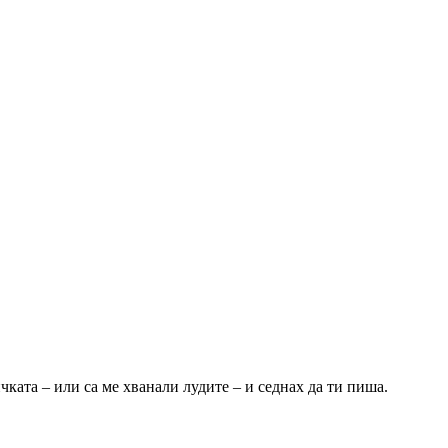
ката – или са ме хванали лудите – и седнах да ти пиша.