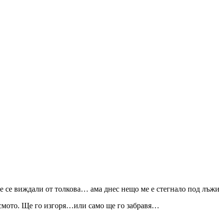
ме се виждали от толкова… ама днес нещо ме е стегнало под лъжич
исмото. Ще го изгоря…или само ще го забравя…