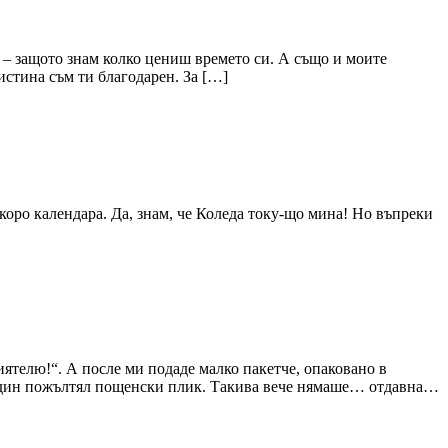
ш – защото знам колко цениш времето си. А също и моите
стина съм ти благодарен. За […]
коро календара. Да, знам, че Коледа току-що мина! Но въпреки
иятелю!“. А после ми подаде малко пакетче, опаковано в
мо един пожълтял пощенски плик. Такива вече нямаше… отдавна…