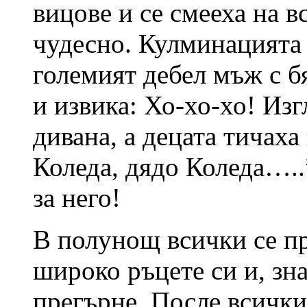
вицове и се смееха на в
чудесно. Кулминацията 
големият дебел мъж с бя
и извика: Хо-хо-хо! Из
дивана, а децата тичаха
Коледа, дядо Коледа…..
за него!
В полунощ всички се пр
широко ръцете си и, зна
прегърне. После всички