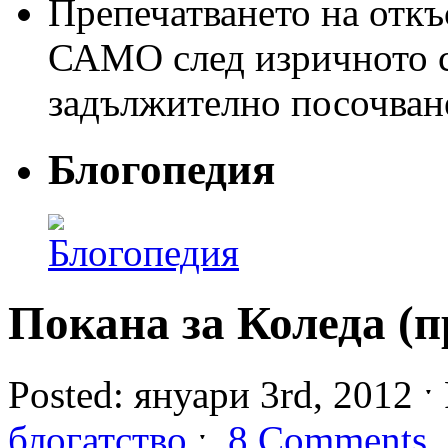
Препечатването на откъс
САМО след изричното съ
задължително посочван
Блогопедия
Покана за Коледа (п
Posted: януари 3rd, 2012 ˑ 
блогатство
ˑ
8 Comments