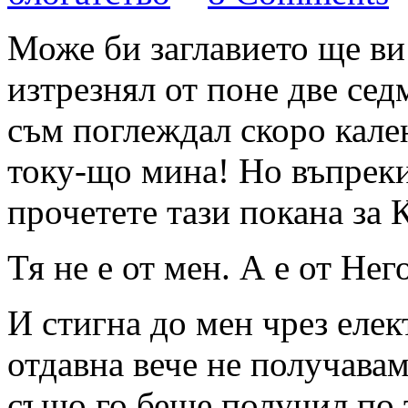
Може би заглавието ще ви
изтрезнял от поне две се
съм поглеждал скоро кален
току-що мина! Но въпреки
прочетете тази покана за
Тя не е от мен. А е от Не
И стигна до мен чрез еле
отдавна вече не получавам
също го беше получил по 