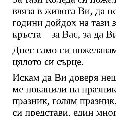
вляза в живота Ви, да о
години дойдох на тази з
кръста – за Вас, за да В
Днес само си пожелавам 
цялото си сърце.
Искам да Ви доверя нещ
ме поканили на празник
празник, голям празник
си представи, един мно