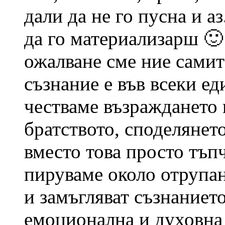
дали да не го пусна и а
да го материализарш 🙂
ожалване сме ние самит
съзнание е във всеки ед
честваме възраждането 
братството, споделянет
вместо това просто тъпч
пируваме около отрупан
и замъгляват съзнаниет
емоционална и духовна 