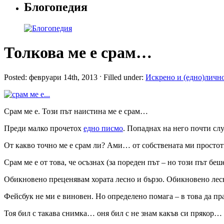
Блогопедия
Толкова ме е срам…
Posted: февруари 14th, 2013 ˑ Filled under:
Искрено и (едно)личн
Срам ме е. Този път наистина ме е срам…
Преди малко прочетох
едно писмо
. Попаднах на него почти слу
От какво точно ме е срам ли? Ами… от собствената ми простот
Срам ме е от това, че осъзнах (за пореден път – но този път беш
Обикновено преценявам хората лесно и бързо. Обикновено лесн
Фейсбук не ми е виновен. Но определено помага – в това да п
Тоя бил с такава снимка… оня бил с не знам какъв си прякор…