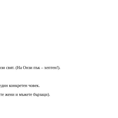
зи свят. (На Онзи пък – хептен!).
 един конкретен човек.
те жени и мъжете бързаци).