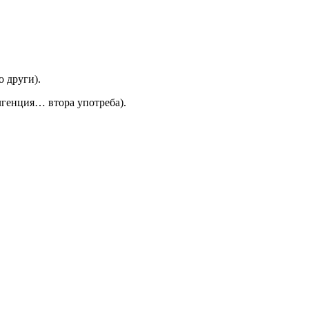
о други).
улгенция… втора употреба).