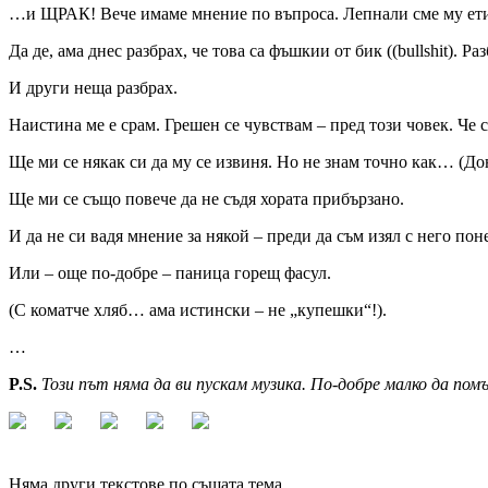
…и ЩРАК! Вече имаме мнение по въпроса. Лепнали сме му етик
Да де, ама днес разбрах, че това са фъшкии от бик ((bullshit). 
И други неща разбрах.
Наистина ме е срам. Грешен се чувствам – пред този човек. Че
Ще ми се някак си да му се извиня. Но не знам точно как… (До
Ще ми се също повече да не съдя хората прибързано.
И да не си вадя мнение за някой – преди да съм изял с него поне
Или – още по-добре – паница горещ фасул.
(С коматче хляб… ама истински – не „купешки“!).
…
P.S.
Този път няма да ви пускам музика. По-добре малко да пом
Няма други текстове по същата тема.