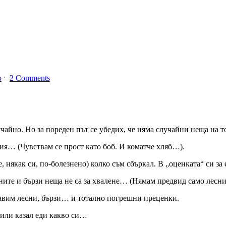
о
ˑ
2 Comments
чайно. Но за пореден път се убедих, че няма случайни неща на то
ия… (Чувствам се прост като боб. И коматче хляб…).
е, някак си, по-болезнено) колко съм сбъркал. В „оценката“ си за
ите и бързи неща не са за хвалене… (Нямам предвид само лесни
равим лесни, бързи… и тотално погрешни преценки.
 или казал еди какво си…