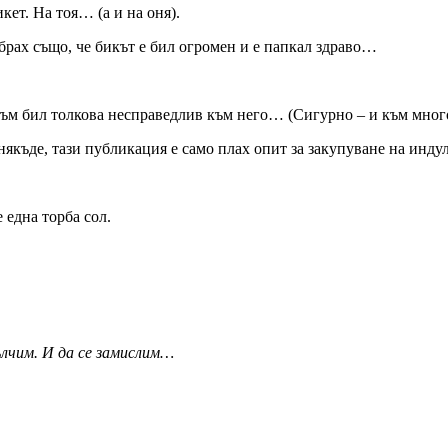
ет. На тоя… (а и на оня).
Разбрах също, че бикът е бил огромен и е папкал здраво…
 съм бил толкова несправедлив към него… (Сигурно – и към мног
някъде, тази публикация е само плах опит за закупуване на инд
 една торба сол.
ълчим. И да се замислим…