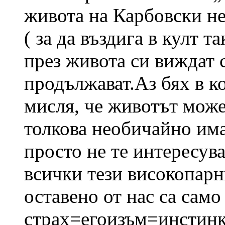
живота на Карбовски не
( за да въздига в култ 
през живота си виждат 
продължават.Аз бях в ко
мисля, че животът може
толкова необичайно има
просто не те интересува 
всички тези високопарн
оставено от нас са сам
страх=егоизъм=инстинк