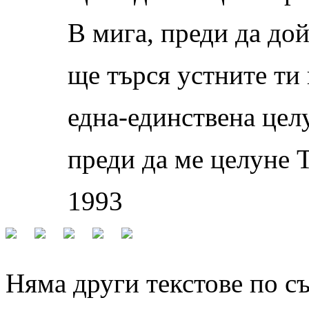
В мига, преди да до
ще търся устните ти
една-единствена цел
преди да ме целуне Т
1993
Няма други текстове по с