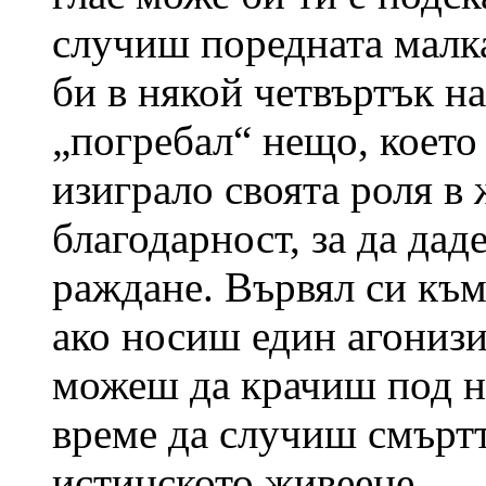
случиш поредната малк
би в някой четвъртък н
„погребал“ нещо, което 
изиграло своята роля в 
благодарност, за да да
раждане. Вървял си към
ако носиш един агонизи
можеш да крачиш под н
време да случиш смъртт
истинското живеене.