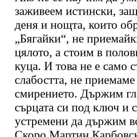
заживеем истински, защ
деня и нощта, които об
„Бягайки“, не приемайк
цялото, а стоим в полов
куца. И това не е само 
слабостта, не приемаме
смирението. Държим гл
сърцата си под ключ и с
устремени да държим в
Скоро Мартин Карбовски