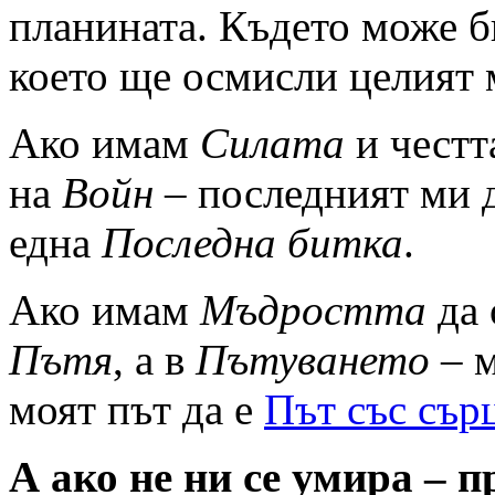
планината. Където може б
което ще осмисли целият
Ако имам
Силата
и честт
на
Войн
– последният ми д
една
Последна битка
.
Ако имам
Мъдростта
да 
Пътя
, а в
Пътуването
– 
моят път да е
Път със сър
А ако не ни се умира – п