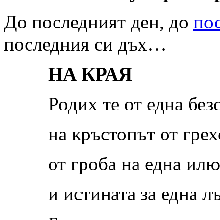
До последният ден, до
по
последния си дъх…
НА КРАЯ
Родих те от една без
на кръстопът от грех
от гроба на една ил
и истината за една л