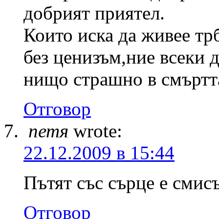
добрият приятел.
Които иска да живее тр
без ценизъм,ние всеки 
нищо страшно в смъртта
Отговор
петя
wrote:
22.12.2009 в 15:44
Пътят със сърце е смисъ
Отговор