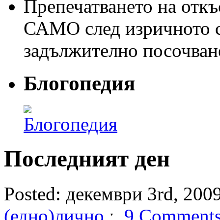
Препечатването на откъс
САМО след изричното съ
задължително посочван
Блогопедия
Последният ден
Posted: декември 3rd, 2009
(едно)лично
ˑ
9 Comment