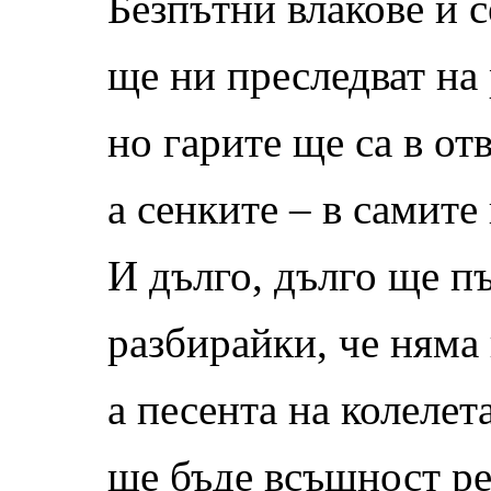
Безпътни влакове и 
ще ни преследват на
но гарите ще са в от
а сенките – в самите 
И дълго, дълго ще п
разбирайки, че няма
а песента на колелет
ще бъде всъщност р