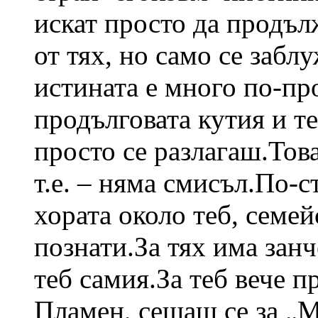
искат просто да продъл
от тях, но само се забл
истината е много по-про
продълговата кутия и те
просто се разлагаш.Тов
т.е. – няма смисъл.По-с
хората около теб, семе
познати.За тях има занч
теб самия.За теб вече 
Пламен, сещаш се за „М