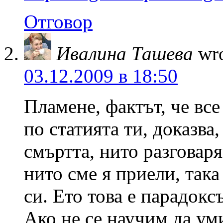
Отговор
Ивалина Ташева
wro
03.12.2009 в 18:50
Пламене, фактът, че вс
по статията ти, доказва
смъртта, нито разговаря
нито сме я приели, так
си. Ето това е парадокс
Ако не се научим да ум