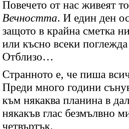
Повечето от нас живеят то
Вечността
. И един ден о
защото в крайна сметка ни
или късно всеки поглежд
Отблизо…
Странното е, че пиша вси
Преди много години сънув
към някаква планина в дал
някакъв глас безмълвно м
четвъртък.