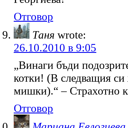
Отговор
Таня
wrote:
26.10.2010 в 9:05
„Винаги бъди подозрите
котки! (В следващия си 
мишки).“ – Страхотно к
Отговор
Мариана Евлогиева