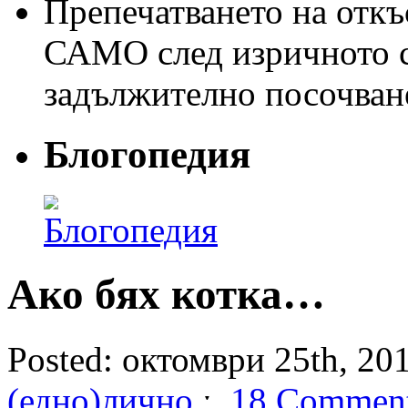
Препечатването на откъс
САМО след изричното съ
задължително посочван
Блогопедия
Ако бях котка…
Posted: октомври 25th, 201
(едно)лично
ˑ
18 Commen