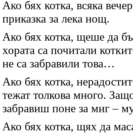
Ако бях котка, всяка вече
приказка за лека нощ.
Ако бях котка, щеше да б
хората са почитали коткит
не са забравили това…
Ако бях котка, нерадости
тежат толкова много. Защо
забравиш поне за миг – м
Ако бях котка, щях да мас