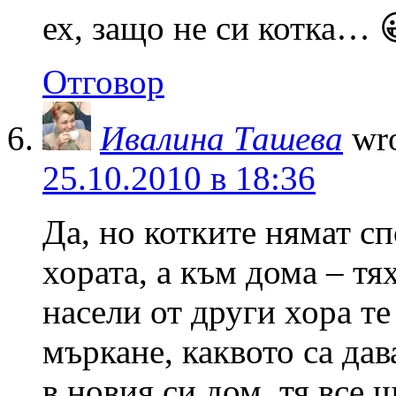
ех, защо не си котка… 
Отговор
Ивалина Ташева
wro
25.10.2010 в 18:36
Да, но котките нямат с
хората, а към дома – тя
насели от други хора т
мъркане, каквото са дав
в новия си дом, тя все 