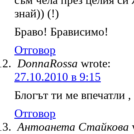
знай)) (!)
Браво! Брависимо!
Отговор
DonnaRossa
wrote:
27.10.2010 в 9:15
Блогът ти ме впечатли ,
Отговор
Антоанета Стайкова