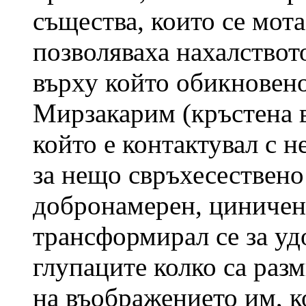
същества, които се мота
позволяваха нахалството
върху който обикновено
Мирзакарим (кръстена в
който е контактувал с н
за нещо свръхесествено
добронамерен, циничен
трансформирал се за удо
глупаците колко са раз
на въображението им, ко