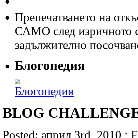
Препечатването на откъс
САМО след изричното съ
задължително посочван
Блогопедия
BLOG CHALLENGE 
Posted: април 3rd, 2010 ˑ F