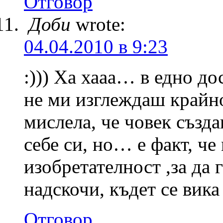
Отговор
Доби
wrote:
04.04.2010 в 9:23
:))) Ха хааа… в едно до
не ми изглеждаш крайно
мислела, че човек създа
себе си, но… е факт, че
изобретателност ,за да 
надскочи, къдет се вика
Отговор