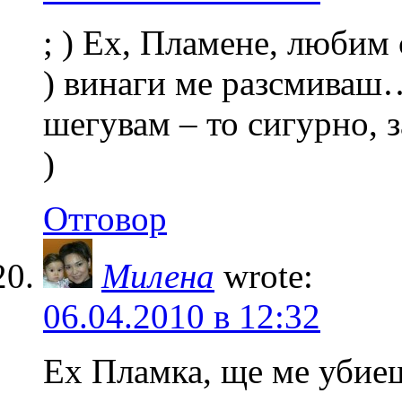
; ) Ех, Пламене, любим 
) винаги ме разсмиваш…
шегувам – то сигурно, з
)
Отговор
Милена
wrote:
06.04.2010 в 12:32
Ех Пламка, ще ме убиеш