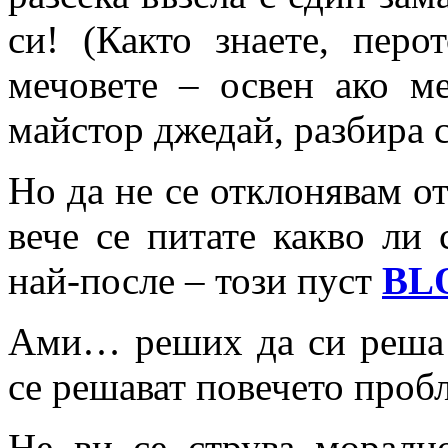
си! (Както знаете, пер
мечовете – освен ако м
майстор джедай, разбира с
Но да не се отклонявам о
вече се питате какво ли 
най-после – този пуст
BL
Ами… реших да си реша 
се решават повечето проб
Не ви се струва морално