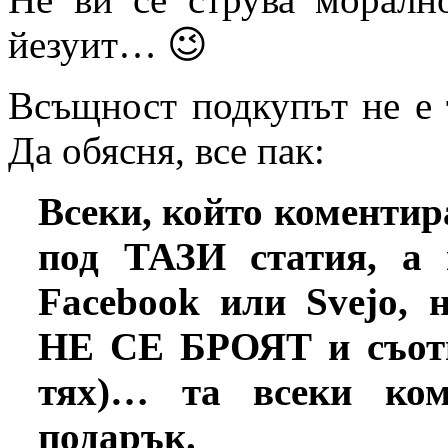
йезуит… 😉
Всъщност подкупът не е 
Да обясня, все пак:
Всеки, който коментир
под ТАЗИ статия, а
Facebook или Svejo,
НЕ СЕ БРОЯТ и съо
тях)… та всеки ко
подарък.