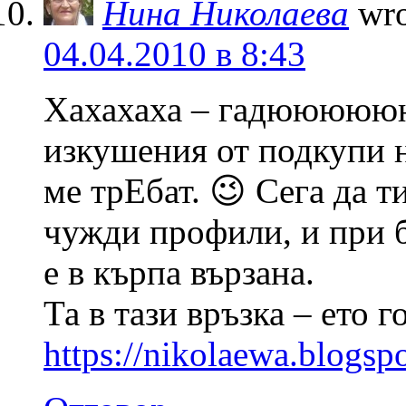
Нина Николаева
wro
04.04.2010 в 8:43
Хахахаха – гадююююю
изкушения от подкупи
ме трЕбат. 😉 Сега да т
чужди профили, и при б
е в кърпа вързана.
Та в тази връзка – ето 
https://nikolaewa.blogsp