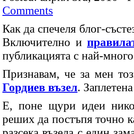
Comments
Как да спечеля блог-състе
Включително и
правила
публикацията с най-мног
Признавам, че за мен то
Гордиев възел
. Заплетен
Е, поне щури идеи нико
реших да постъпя точно 
разсека възела с един зам