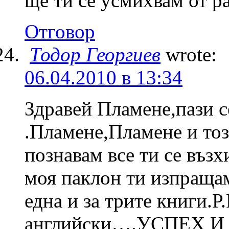
ще ти се усмихвам от ра
Отговор
Тодор Георгиев
wrote:
06.04.2010 в 13:34
Здравей Пламене,пази с
.Пламене,Пламене и тоз
познавам все ти се въз
моя паклон ти изпращам
една и за трите книги.Р
английски….УСПЕХ И о