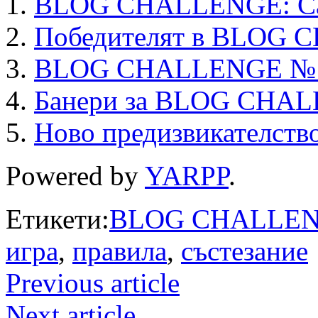
BLOG CHALLENGE: Сам
Победителят в BLOG
BLOG CHALLENGE №12
Банери за BLOG CHA
Ново предизвикателств
Powered by
YARPP
.
Етикети:
BLOG CHALLE
игра
,
правила
,
състезание
Previous article
Next article