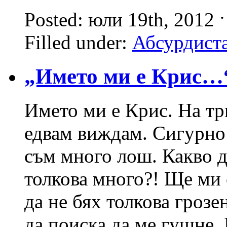
Posted: юли 19th, 2012 
Filled under:
Абсурдист
„Името ми е Крис…
Името ми е Крис. На тр
едвам виждам. Сигурно
съм много лош. Какво д
толкова много?! Ще ми 
да не бях толкова гроз
да поиска да ме гушне.