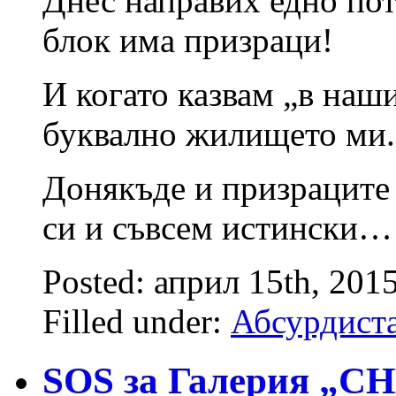
Днес направих едно по
блок има призраци!
И когато казвам „в наш
буквално жилището ми. 
Донякъде и призраците 
си и съвсем истински…
Posted: април 15th, 201
Filled under:
Абсурдист
SOS за Галерия „