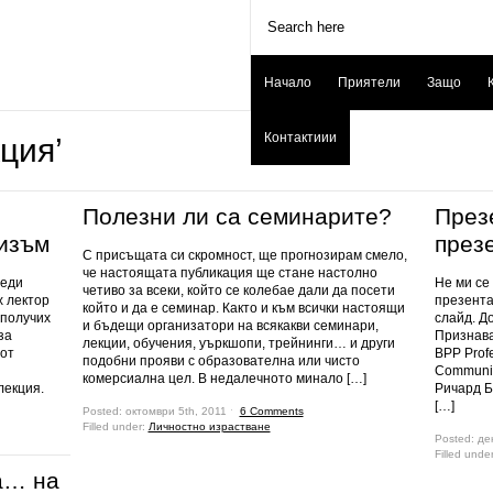
Начало
Приятели
Защо
Контактиии
ция’
Полезни ли са семинарите?
През
изъм
през
С присъщата си скромност, ще прогнозирам смело,
че настоящата публикация ще стане настолно
реди
Не ми се
четиво за всеки, който се колебае дали да посети
х лектор
презента
който и да е семинар. Както и към всички настоящи
 получих
слайд. Д
и бъдещи организатори на всякакви семинари,
за
Признава
лекции, обучения, уъркшопи, трейнинги… и други
от
BPP Profe
подобни прояви с образователна или чисто
Communit
комерсиална цел. В недалечното минало […]
лекция.
Ричард Б
[…]
Posted: октомври 5th, 2011 ˑ
6 Comments
Filled under:
Личностно израстване
Posted: де
Filled unde
а… на