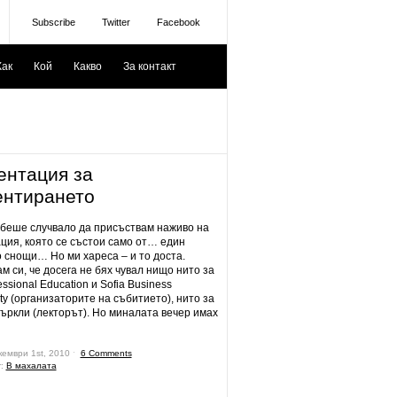
Subscribe
Twitter
Facebook
Как
Кой
Какво
За контакт
ентация за
ентирането
 беше случвало да присъствам наживо на
ция, която се състои само от… един
о снощи… Но ми хареса – и то доста.
м си, че досега не бях чувал нищо нито за
ssional Education и Sofia Business
y (организаторите на събитието), нито за
ъркли (лекторът). Но миналата вечер имах
кември 1st, 2010 ˑ
6 Comments
r:
В махалата