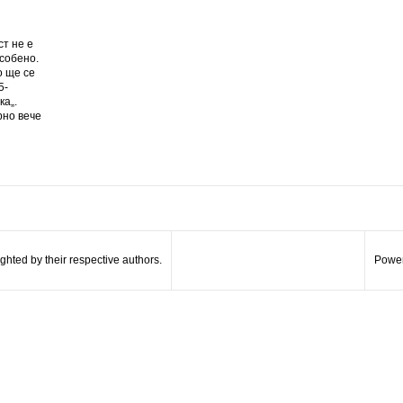
ст не е
собено.
о ще се
5-
ка„.
рно вече
hted by their respective authors.
Power