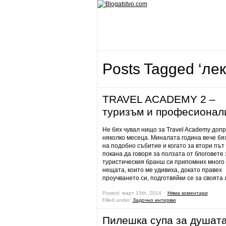
Posts Tagged ‘лек
TRAVEL ACADEMY 2 –
туризъм и професионал
Не бях чувал нищо за Travel Academy доп
няколко месеца. Миналата година вече бя
на подобно събитие и когато за втори път
покана да говоря за ползата от блоговете 
туристическия бранш си припомних много 
нещата, които ме удивиха, докато правех
проучването си, подготвяйки се за своята 
Posted: март 15th, 2014 ˑ
Няма коментари
Filled under:
Задочно интервю
Пилешка супа за душат