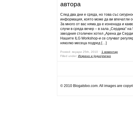
автора
След два дни е сряда, но това със сигурно
информация, която може да ви впечатли о
За много от вас няма да е изненада и какв
случи в сряда вечер – в зала „Сердика“ на 
звездния столичен хотел „Арена ди Серди
Нашите ILG Workshop-и се случват регуля
няколко месеца подред […]
Posted: януари 25th, 2010 ˑ
1 коментар
Filled under:
Искрено и (едно)лично
© 2010 Blogatstvo.com. All images are copyrig