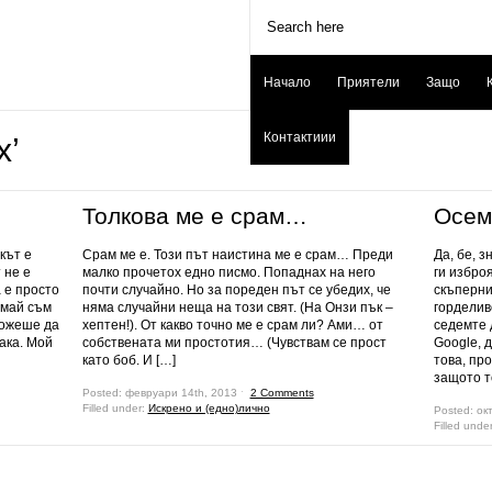
Начало
Приятели
Защо
Контактиии
х’
Толкова ме е срам…
Осем
кът е
Срам ме е. Този път наистина ме е срам… Преди
Да, бе, 
 не е
малко прочетох едно писмо. Попаднах на него
ги избро
 е просто
почти случайно. Но за пореден път се убедих, че
скъпернич
 май съм
няма случайни неща на този свят. (На Онзи пък –
горделив
можеше да
хептен!). От какво точно ме е срам ли? Ами… от
седемте 
ака. Мой
собствената ми простотия… (Чувствам се прост
Google, 
като боб. И […]
това, пр
защото т
Posted: февруари 14th, 2013 ˑ
2 Comments
Filled under:
Искрено и (едно)лично
Posted: ок
Filled unde