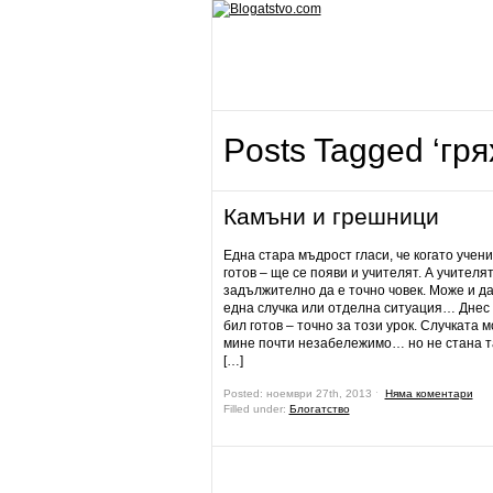
Posts Tagged ‘гря
Камъни и грешници
Една стара мъдрост гласи, че когато учени
готов – ще се появи и учителят. А учителят
задължително да е точно човек. Може и да
една случка или отделна ситуация… Днес
бил готов – точно за този урок. Случката 
мине почти незабележимо… но не стана т
[…]
Posted: ноември 27th, 2013 ˑ
Няма коментари
Filled under:
Блогатство