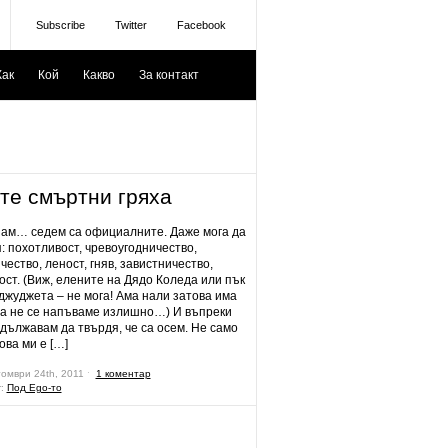
Subscribe
Twitter
Facebook
Как
Кой
Какво
За контакт
те смъртни гряха
знам… седем са официалните. Даже мога да
я: похотливост, чревоугодничество,
ество, леност, гняв, завистничество,
ост. (Виж, елените на Дядо Коледа или пък
джуджета – не мога! Ама нали затова има
да не се напъваме излишно…) И въпреки
одължавам да твърдя, че са осем. Не само
ова ми е […]
томври 24th, 2011 ˑ
1 коментар
r:
Под Ego-то