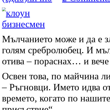
Мълчанието може и да е з
голям сребролюбец. И мъл
отива – пораснах… и вече
Освен това, по майчина ли
– Ръгновци. Името идва о
времето, когато по нашит
присъствие“…