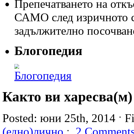
Препечатването на откъс
САМО след изричното съ
задължително посочван
Блогопедия
Както ви харесва(м)
Posted: юни 25th, 2014 ˑ F
(едно)лично
ˑ
2 Comment