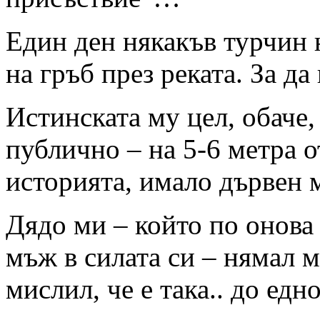
Един ден някакъв турчин 
на гръб през реката. За д
Истинската му цел, обаче
публично – на 5-6 метра о
историята, имало дървен 
Дядо ми – който по онова 
мъж в силата си – нямал 
мислил, че е така.. до едн