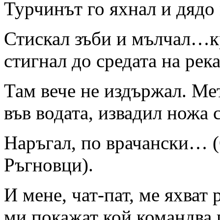
Турчинът го яхнал и дядо 
Стискал зъби и мълчал…к
стигнал до средата на река
Там вече не издържал. Ме
във водата, извадил ножа 
Наръгал, по врачански… (О
Ръгновци).
И мене, чат-пат, ме яхват
ми покажат кой командва