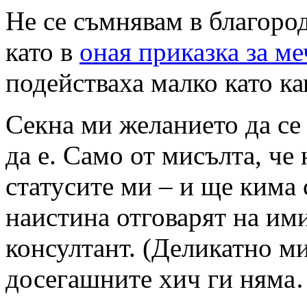
Не се съмнявам в благоро
като в
оная приказка за ме
подействаха малко като кап
Секна ми желанието да се 
да е. Само от мисълта, че
статусите ми – и ще кима 
наистина отговарят на им
консултант. (Деликатно м
досегашните хич ги няма…