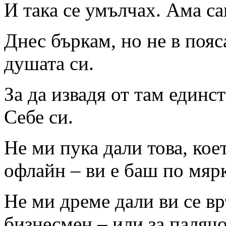
И така се умълчах. Ама с
Днес бъркам, но не в пояс
душата си.
За да извадя от там единс
Себе си.
Не ми пука дали това, кое
офлайн – ви е баш по мярк
Не ми дреме дали ви се вр
бизнесмен – или за палячо