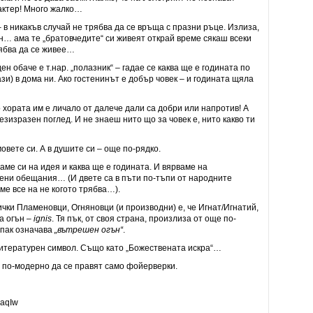
актер! Много жалко…
 в никакъв случай не трябва да се връща с празни ръце. Излиза,
н… ама те „братовчедите“ си живеят открай време сякаш всеки
рябва да се живее…
 обаче е т.нар. „полазник“ – гадае се каква ще е годината по
зи) в дома ни. Ако гостенинът е добър човек – и годината щяла
 хората им е личало от далече дали са добри или напротив! А
езизразен поглед. И не знаеш нито що за човек е, нито какво ти
овете си. А в душите си – още по-рядко.
аме си на идея и каква ще е годината. И вярваме на
ени обещания… (И двете са в пъти по-тъпи от народните
ме все на не когото трябва…).
чки Пламеновци, Огняновци (и производни) е, че Игнат/Игнатий,
а огън –
ignis
. Тя пък, от своя страна, произлиза от още по-
 пак означава
„вътрешен огън“
.
литературен символ. Също като „Божествената искра“…
о по-модерно да се правят само фойерверки.
daqIw