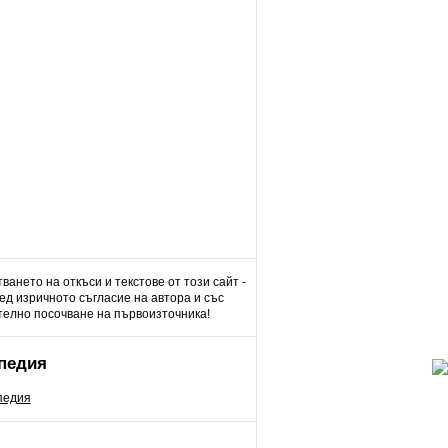
ването на откъси и текстове от този сайт -
д изричното съгласие на автора и със
елно посочване на първоизточника!
педия