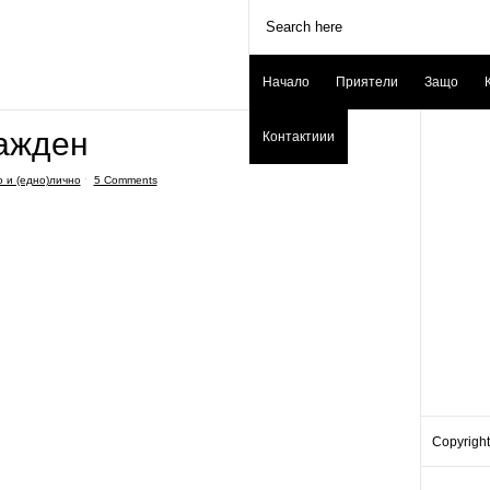
Начало
Приятели
Защо
ажден
Контактиии
 и (едно)лично
ˑ
5 Comments
Copyright