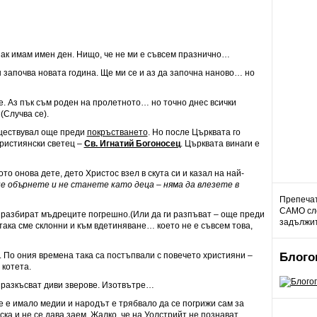
 пак имам имен ден. Нищо, че не ми е съвсем празнично…
н започва новата година. Ще ми се и аз да започна наново… но
е. Аз пък съм роден на пролетното… но точно днес всички
(Случва се).
ъществувал още преди
покръстването
. Но после Църквата го
християнски светец –
Св. Игнатий Богоносец
. Църквата винаги е
о онова дете, дето Христос взел в скута си и казал на най-
не обърнете и не станете като деца – няма да влезете в
Препечат
САМО сле
а разбират мъдреците погрешно.(Или да ги разпъват – още преди
задължит
 така сме склонни и към вдетиняване… което не е съвсем това,
. По ония времена така са постъпвали с повечето християни –
Блого
 котета.
и разкъсват диви зверове. Изотвътре…
 е имало медии и народът е трябвало да се погрижи сам за
ска и не се дава заем. Жалко, че на Уолстрийт не познават