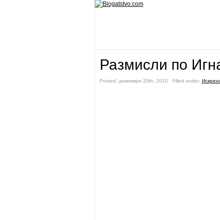
Размисли по Игн
Posted: декември 20th, 2010 ˑ Filled under:
Искрено