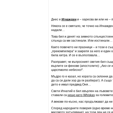
Днес е
Игнажден
и – харесва ви или не –
Някога се е смятало, че точно на Игнажде
надали…
Това бил и денят на зимното слънцестоен
слънца са ми застинали. Или изстинали… 
Както повечето ни празници – и този е с
„прекомпилира“ и закрепя за него и един 
била хитра. И се е възползвала…
Разправят, че въпросният светия бил същот
върлите си фенове (апостолите):
„Ако се 
царството небесно!“.
Мъдро го е казал, но хората са склонни д
да са си дали зор да ги разберат). А също
дето е имал предвид Оня…
Свети Игнатий е бил хвърлен на лъвовете
ставали са
нещо като Whiskas
за големите
А векове по-късно, нас продължават да н
Според народните поверия (едно време не
масовото затъпяване), на този ден не се и