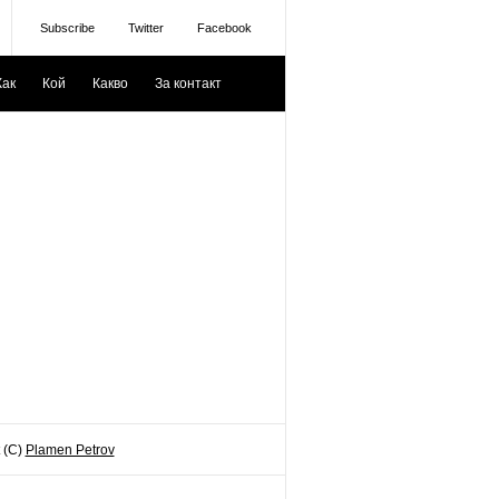
Subscribe
Twitter
Facebook
Как
Кой
Какво
За контакт
 (C)
Plamen Petrov