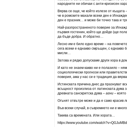
народните ни обичаи с анти-кризисен хар
Вярва се още, че който излезе от къщата –
че в ромските махали всеки ден е Игнажде
ден е празник… и може би точно така и т
Най-разпространеното поверие за Игнажден
първия гостенин, който ще дойде (ще пола
да бъде добра. И обратно…
Лесно им е било едно време – на повечето
сега всеки е еднакво смръщен, с еднакво б
мисли…
Затова и рядко допускаме други хора в дом
И като не знаем какво ни е полазило – ням
социологически прогнози или правителств
поверия, ама у нас си е традиция да вярва
Истинската причина днес да празнуват вси
всъщност произлиза от латинската дума з
древната санскритска дума –
агни
– която
Огънят отвътре може и да е само красив 
Във всеки случай, в съвремието ни е мног
Такива са времената. Или хората…
httpv://www.youtube.com/watch?v=QGJuMB