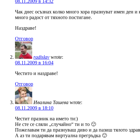
08.11.2009 в 14:32
Чак днес осъзнах колко много хора празнуват имен ден и
много радост от тяхното постигане.
Наздраве!
Отговор
radislav
wrote:
08.11.2009 в 16:04
Честито и наздраве!
Отговор
Ивалина Ташева
wrote:
08.11.2009 в 18:10
Честит празник на името ти:)
Не сте се сляли „случайно“ ти и то 🙂
Пожелавам ти да празнуваш диво и да пазиш тялото здра
А аз ти подарявам виртуална прегръдка 🙂