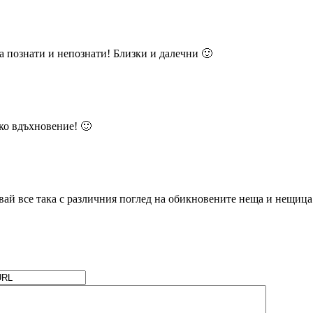
за познати и непознати! Близки и далечни 🙂
ко вдъхновение! 🙂
авай все така с различния поглед на обикновените неща и нещица