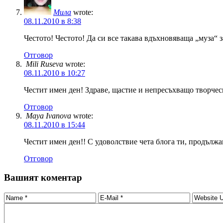
Мила
wrote:
08.11.2010 в 8:38
Честото! Честото! Да си все такава вдъхновяваща „муза“ 
Отговор
Mili Ruseva
wrote:
08.11.2010 в 10:27
Честит имен ден! Здраве, щастие и непресъхващо творчес
Отговор
Maya Ivanova
wrote:
08.11.2010 в 15:44
Честит имен ден!! С удоволствие чета блога ти, продълж
Отговор
Вашият коментар