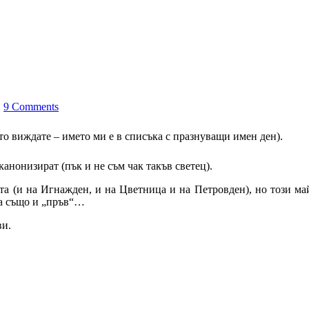
ˑ
9 Comments
то виждате – името ми е в списъка с празнуващи имен ден).
канонизират (пък и не съм чак такъв светец).
та (и на Игнажден, и на Цветница и на Петровден), но този м
, а също и „пръв“…
ви.