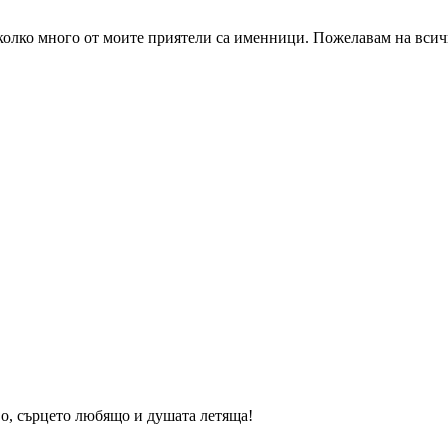
 колко много от моите приятели са именници. Пожелавам на всичк
во, сърцето любящо и душата летяща!