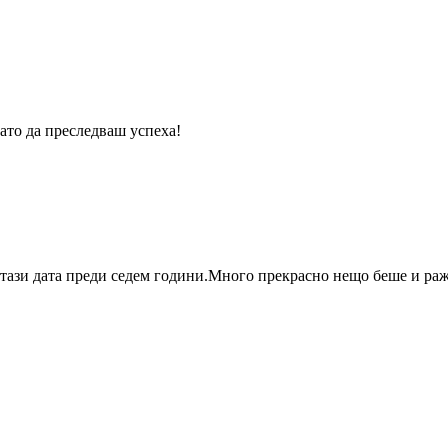
ато да преследваш успеха!
а тази дата преди седем години.Много прекрасно нещо беше и ра