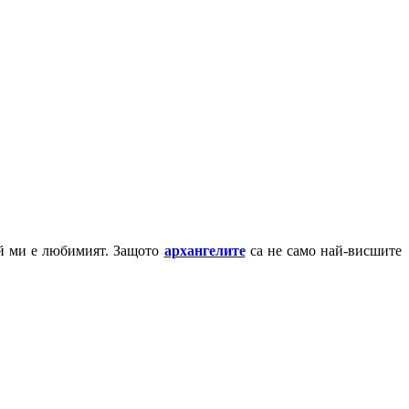
ай ми е любимият. Защото
архангелите
са не само най-висшите