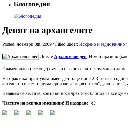
Блогопедия
Денят на архангелите
Posted: ноември 8th, 2009 ˑ Filled under:
Искрено и (едно)лично
Днес е
Архангелов ден
. И мой празник (как
Пламеновден (все още) няма, а и аз не се натискам много да ме 
На практика празнувам имен ден още поне 2-3 пъти в година
ангели, но и самата дума произлиза от „вестител“, „посланик“
Надявам се вестите, които ви нося чрез този блог да са все хуба
Честито на всички именници! И наздраве!
🙂