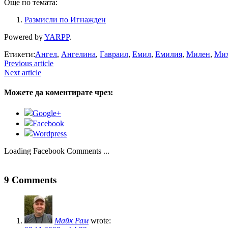
Още по темата:
Размисли по Игнажден
Powered by
YARPP
.
Етикети:
Ангел
,
Ангелина
,
Гавраил
,
Емил
,
Емилия
,
Милен
,
Ми
Previous article
Next article
Можете да коментирате чрез:
Google+
Facebook
Wordpress
Loading Facebook Comments ...
9 Comments
Майк Рам
wrote: