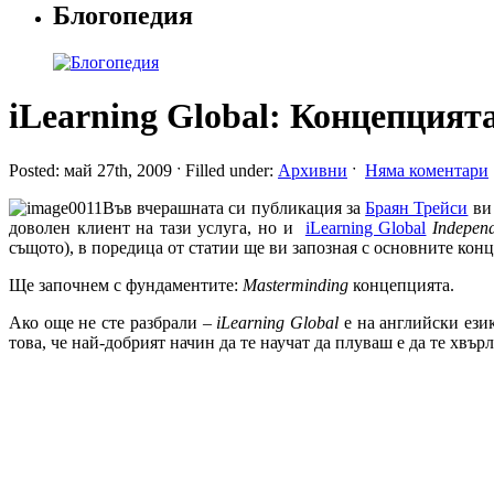
Блогопедия
iLearning Global: Концепцият
Posted: май 27th, 2009 ˑ Filled under:
Архивни
ˑ
Няма коментари
Във вчерашната си публикация за
Браян Трейси
ви 
доволен клиент на тази услуга, но и
iLearning Global
Indepen
същото), в поредица от статии ще ви запозная с основните кон
Ще започнем с фундаментите:
Masterminding
концепцията.
Ако още не сте разбрали –
iLearning Global
е на английски език
това, че най-добрият начин да те научат да плуваш е да те хвър