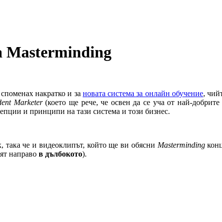
а Masterminding
споменах накратко и за
новата система за онлайн обучение
, чи
dent Marketer
(което ще рече, че освен да се уча от най-добрите
цепции и принципи на тази система и този бизнес.
, така че и видеоклипът, който ще ви обясни
Masterminding
кон
лят направо
в дълбокото
).