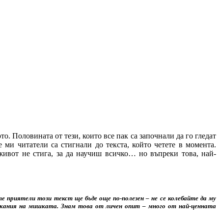
ото. Половината от тези, които все пак са започнали да го гледат
 ми читатели са стигнали до текста, който четете в момента.
ивот не стига, за да научиш всичко… но въпреки това, най-
те приятели този текст ще бъде още по-полезен – не се колебайте да му
икания на мишката. Знам това от личен опит – много от най-ценната