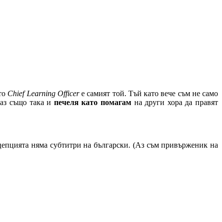
йто
Chief Learning Officer
е самият той. Тъй като вече съм не само
 аз също така и
печеля като помагам
на други хора да правят
цепцията няма субтитри на български. (Аз съм привърженик на