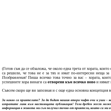
(Готов съм да се обзаложа, че около една трета от хората, които
са решили, че това не е за тях и имат по-интересни неща з
Поздравления!
Пиша всичко това точно за вас – хората, кои
успешните хора винаги са
отворени към всичко ново
и нямат 
Съвсем скоро ще ви запозная и с още една основна концепция 
За какво са приятелите? За да бъдат нашия втори чифт очи и уши – ког
изпратите линк към настоящата публикация! Този дребен жест може 
информация в живота ми съм получил точно от приятели, които са ми 