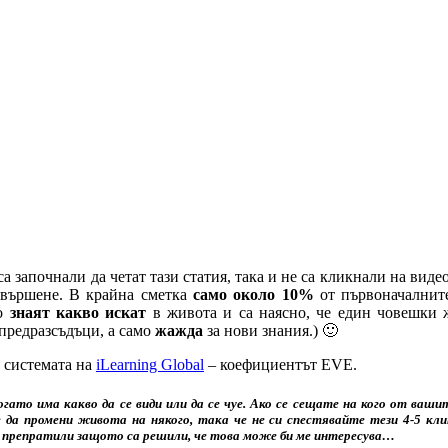
 са започнали да четат тази статия, така и не са кликнали на виде
а вършене. В крайна сметка
само около 10%
от първоначалните
то
знаят какво искат
в живота и са наясно, че един човешки ж
предразсъдъци, а само
жажда
за нови знания.) 🙂
в системата на
iLearning Global
– коефициентът
EVE
.
ато има какво да се види или да се чуе. Ако се сещате на кого от ваши
да промени живота на някого, така че не си спестявайте тези 4-5 кл
я препратили защото са решили, че това може би ме интересува…