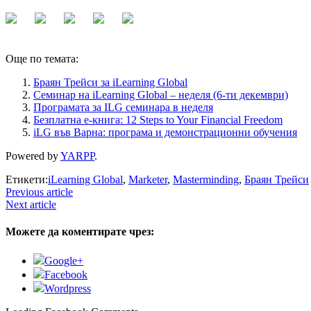
Още по темата:
Браян Трейси за iLearning Global
Семинар на iLearning Global – неделя (6-ти декември)
Програмата за ILG семинара в неделя
Безплатна е-книга: 12 Steps to Your Financial Freedom
iLG във Варна: програма и демонстрационни обучения
Powered by
YARPP
.
Етикети:
iLearning Global
,
Marketer
,
Masterminding
,
Браян Трейси
Previous article
Next article
Можете да коментирате чрез:
Google+
Facebook
Wordpress