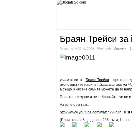
Браян Трейси за 
Posted: юни 22nd, 2009 ˑ Filled under:
Архивни
ˑ
1
успех
в света –
Браян Трейси
– ще ви пред
икономистите наричат
„Златния век на Ч
а също и как вие самите можете да го нап
Приятно гледане и не забравяйте, че не е
Аз
вече съм
там…
httpv://www.youtube.com/watch?v=rDh_sFs
(Прочетена общо досега 286 пъти, 1 посе