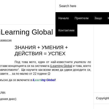
Начало
Приятели
Защо
iLearning Global
Контактиии
 коментар
ЗНАНИЯ + УМЕНИЯ +
ДЕЙСТВИЯ = УСПЕХ
Под това мото, един от най-известните
учители по
стави концепцията си за системата
iLearning Global
и това, което
овечеството“
. Ще научите как всеки може да удвои доходите си,
равите… за по-малко от 22 години 😉
 късно да се включите в
iL
earn
ing Global
!
FUWc
Copyright
щения днес)