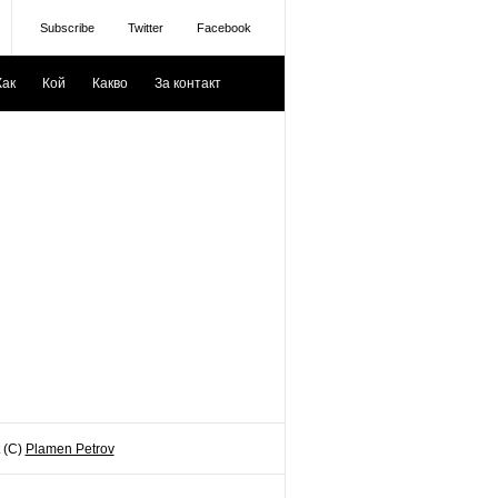
Subscribe
Twitter
Facebook
Как
Кой
Какво
За контакт
 (C)
Plamen Petrov