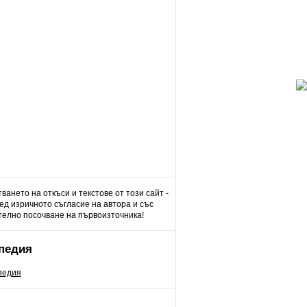
ването на откъси и текстове от този сайт -
д изричното съгласие на автора и със
елно посочване на първоизточника!
педия