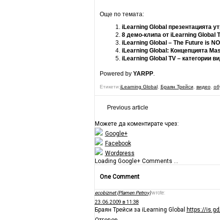
Още по темата:
iLearning Global презентацията у
8 демо-клипа от iLearning Global 
iLearning Global – The Future is N
iLearning Global: Концепцията Ma
iLearning Global TV – категории в
Powered by
YARPP
.
Етикети:
iLearning Global
,
Браян Трейси
,
видео
,
об
Previous article
Можете да коментирате чрез:
Google+
Facebook
Wordpress
Loading Google+ Comments ...
One Comment
ecobiznet (Plamen Petrov)
wrote:
23.06.2009 в 11:38
Браян Трейси за iLearning Global
https://is.