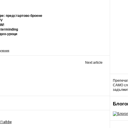
тре: предстартово броене
TV
OW!
sterminding
идео-уроци
учение
Next article
Препечат
САМО сле
задължит
Блого
gd/1a8dw