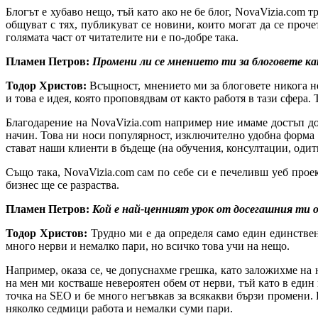
Блогът е хубаво нещо, тъй като ако не бе блог, NovaVizia.com т
общуват с тях, публикуват се новини, които могат да се проч
голямата част от читателите ни е по-добре така.
Пламен Петров:
Промени ли се мнението ти за блоговете ка
Тодор Христов:
Всъщност, мнението ми за блоговете никога не
и това е идея, която проповядвам от както работя в тази сфера.
Благодарение на NovaVizia.com например ние имаме достъп до
начин. Това ни носи популярност, изключително удобна форма е
стават наши клиенти в бъдеще (на обучения, консултации, одит
Също така, NovaVizia.com сам по себе си е печеливш уеб прое
бизнес ще се разраства.
Пламен Петров:
Кой е най-ценният урок от досегашния ти о
Тодор Христов:
Трудно ми е да определя само един единствен
много нерви и немалко пари, но всичко това учи на нещо.
Например, оказа се, че допуснахме грешка, като заложихме на
на мен ми костваше невероятен обем от нерви, тъй като в един
точка на SEO и бе много негъвкав за всякакви бързи промени.
няколко седмици работа и немалки суми пари.