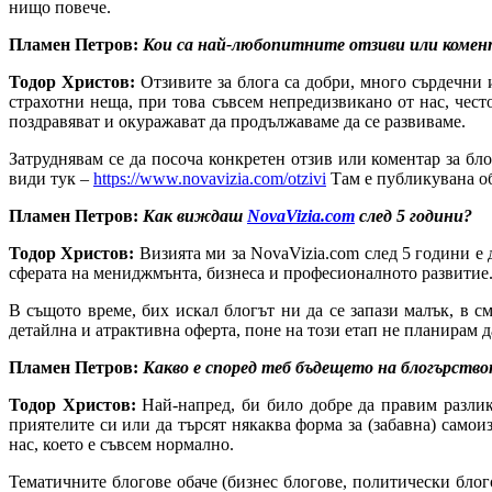
нищо повече.
Пламен Петров:
Кои са най-любопитните отзиви или комент
Тодор Христов:
Отзивите за блога са добри, много сърдечни
страхотни неща, при това съвсем непредизвикано от нас, чес
поздравяват и окуражават да продължаваме да се развиваме.
Затруднявам се да посоча конкретен отзив или коментар за бл
види тук –
https://www.novavizia.com/otzivi
Там е публикувана об
Пламен Петров:
Как виждаш
NovaVizia.com
след 5 години?
Тодор Христов:
Визията ми за NovaVizia.com след 5 години е
сферата на мениджмънта, бизнеса и професионалното развитие
В същото време, бих искал блогът ни да се запази малък, в с
детайлна и атрактивна оферта, поне на този етап не планирам д
Пламен Петров:
Какво е според теб бъдещето на блогърство
Тодор Христов:
Най-напред, би било добре да правим разли
приятелите си или да търсят някаква форма за (забавна) самои
нас, което е съвсем нормално.
Тематичните блогове обаче (бизнес блогове, политически блого