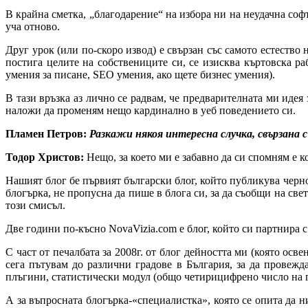
В крайна сметка, „благодарение“ на избора ни на неудачна соф
уча отново.
Друг урок (или по-скоро извод) е свързан със самото естество 
постига целите на собствениците си, се изисква къртовска р
умения за писане, SEO умения, ако щете бизнес умения).
В тази връзка аз лично се радвам, че предварителната ми идея
наложи да променям нещо кардинално в уеб поведението си.
Пламен Петров:
Разкажи някоя интересна случка, свързана с
Тодор Христов:
Нещо, за което ми е забавно да си спомням е 
Нашият блог бе първият български блог, който публикува черн
блогърка, не пропусна да пише в блога си, за да съобщи на свет
този смисъл.
Две години по-късно NovaVizia.com е блог, който си партнира 
С част от печалбата за 2008г. от блог дейността ми (която осв
сега пътувам до различни градове в България, за да провежд
плъгини, статистически модул (общо четирицифрено число на 
А за въпросната блогърка-«специалистка», която се опита да н