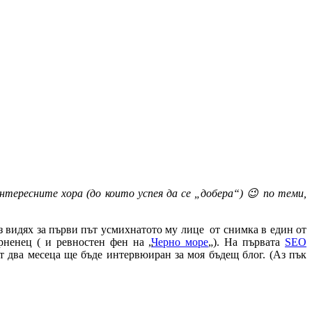
нтересните хора (до които успея да се „добера“) 😉 по теми,
з видях за първи път усмихнатото му лице от снимка в един от
арненец ( и ревностен фен на „
Черно море
„). На първата
SEO
от два месеца ще бъде интервюиран за моя бъдещ блог. (Аз пък