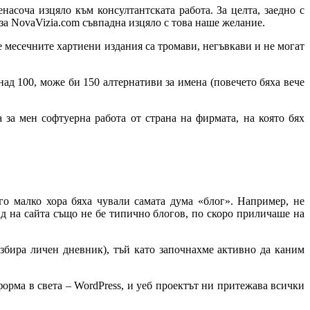
насоча изцяло към консултантската работа. За целта, заедно с
за NovaVizia.com съвпадна изцяло с това наше желание.
е месечните хартиени издания са тромави, негъвкави и не могат
над 100, може би 150 алтернативи за имена (повечето бяха вече
 за мен софтуерна работа от страна на фирмата, на която бях
ого малко хора бяха чували самата дума «блог». Например, не
д на сайта също не бе типично блогов, по скоро приличаше на
разбира личен дневник), тъй като започнахме активно да каним
форма в света – WordPress, и уеб проектът ни притежава всички