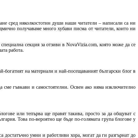
ване сред няколкостотин души наши читатели – написали са ни
едмично получаваме много хубави писма от читатели, които ни
специална секция за отзиви в NovaVizia.com, която може да се
ата работа.
ай-богатият на материали и най-посещаваният български блог в
 да сме гъвкави и самостоятелни. Освен ако няма изключително
огове или тепърва ще правят такива, просто за да общуват с
ългария. Това по-вероятно ще бъде по-голямата група блогове у
са достатъчно умни и работливи хора, могат да ги разгърнат до