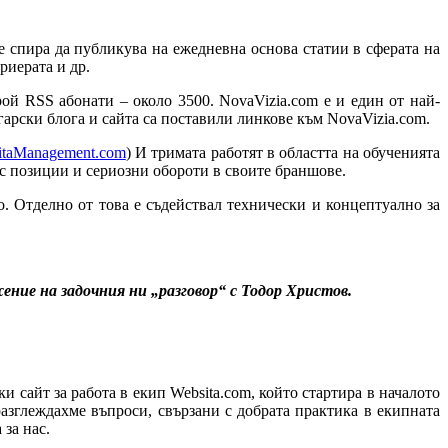
е спира да публикува на ежедневна основа статии в сферата на
риерата и др.
ой RSS абонати – около 3500. NovaVizia.com е и един от най-
арски блога и сайта са поставили линкове към NovaVizia.com.
taManagement.com
) И тримата работят в областта на обученията
 с позиции и сериозни обороти в своите браншове.
. Отделно от това е съдействал технически и концептуално за
ение на задочния ни „разговор“ с Тодор Христов.
 сайт за работа в екип Websita.com, който стартира в началото
разглеждахме въпроси, свързани с добрата практика в екипната
 за нас.