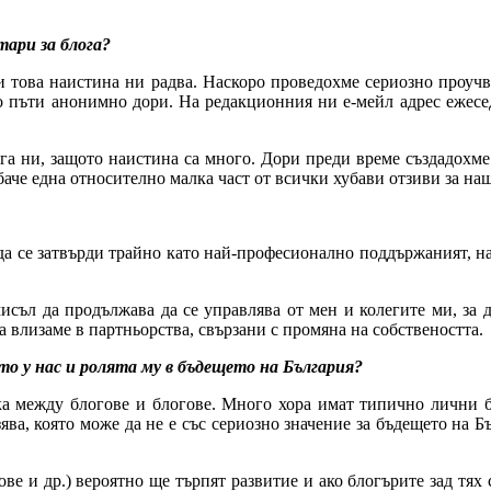
ари за блога?
 и това наистина ни радва. Наскоро проведохме сериозно проуч
то пъти анонимно дори. На редакционния ни е-мейл адрес ежес
ога ни, защото наистина са много. Дори преди време създадохме 
аче една относително малка част от всички хубави отзиви за наш
 да се затвърди трайно като най-професионално поддържаният, н
.
мисъл да продължава да се управлява от мен и колегите ми, за
а влизаме в партньорства, свързани с промяна на собствеността.
то у нас и ролята му в бъдещето на България?
ка между блогове и блогове. Много хора имат типично лични бл
зява, която може да не е със сериозно значение за бъдещето на Б
ве и др.) вероятно ще търпят развитие и ако блогърите зад тях 