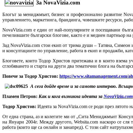
За
NovaVizia
.
com
Блогът за мениджмънт, бизнес и професионално развитие NovaV
управлението, маркетинга, брандинга, човешките ресурси, рабо
NovaVizia.com е един от най-популярните и посещавани бълга
печелившите български блогове, както е и медиен партньор на
Зад NovaVizia.com стои екип от трима души – Татяна, Симео
и консултациите по управление, работа в екип и продажби, ка
Блоговете, които Тодор Христов притежава и в които взема у
сглобяването и старта на други два тематични блога на българ
Повече за
Тодор Христов:
https://www.sitamanagement.com/ab
А сега дойде време и за самото интервю. Всъщн
Пламен Петров:
Как и кога възникна идеята за
NovaVizia.com
Тодор Христов:
Идеята за NovaVizia.com се роди през лятото н
От една страна, аз и колегите ми от „Сита Мениджмънт Консулт
на Януари 2004г. Между другото, Websita.com наскоро се сля 
работа (които ще са онлайн и занапред). С този сайт натрупахм