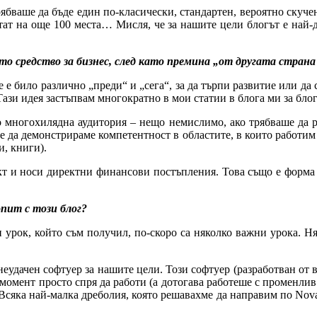
рябваше да бъде един по-класически, стандартен, вероятно скучен
етат на още 100 места… Мисля, че за нашите цели блогът е най-д
то средство за бизнес, след като премина „от другата стран
 е било различно „преди“ и „сега“, за да търпи развитие или да 
 Тази идея застъпвам многократно в мои статии в блога ми за блого
 многохилядна аудитория – нещо немислимо, ако трябваше да р
 да демонстрираме компетентност в областите, в които работим и
и, книги).
кт и носи директни финансови постъпления. Това също е форма за
пит с този блог?
 урок, който съм получил, по-скоро са няколко важни урока. Н
 неудачен софтуер за нашите цели. Този софтуер (разработван от
 момент просто спря да работи (а дотогава работеше с променлив
 Всяка най-малка дреболия, която решавахме да направим по Nov