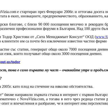
izia.com е стартиран през Февруари 2006г. и оттогава досега н
тата в екип, иновациите, предприемачеството, образованието, ка
рски блогове, с близо 90 000 посещения месечно и рекорден бр
 различни професионални форуми в България. Над 100 други бълг
н и Тодор Христови от „Сита Мениджмънт Консулт“ ООД (
www.Si
то клиентите им са почти без изключение известни частни фирми
частие със статии, генерират общо около 7000 посещения дневно
ски език, които получават общо около 3000 посещения дневно.
out-us/todor
ост, това е само първата му част – очаквайте утре и продълж
?
а 2005г. като плод на стечение на няколко обстоятелства.
“ бяхме направили първата стъпка в интернет с първия български
тематично с NovaVizia.com, а тогава в него чрез редица статии 
е опит и впечатления и разбрахме, че в интернет има перспектива