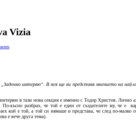
a Vizia
ents
 „
Задочно интервю“. В нея ще ви представя мнението на най-и
интервю в тази нова секция е именно с Тодор Христов. Лично а
. По-късно разбрах, че той е един от създателите му, че е в
ех кой е той, а той си нямаше и представа, че след по-малко 
ва е вече друга тема).