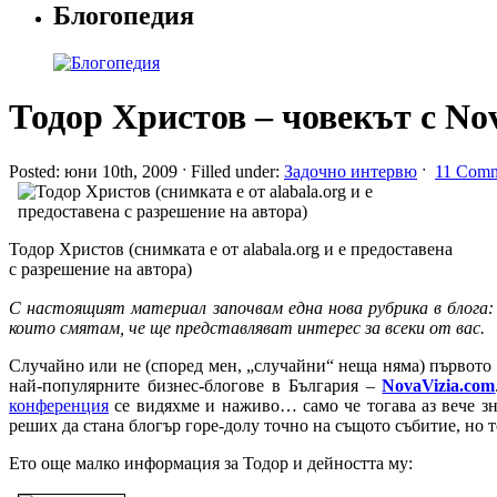
Блогопедия
Тодор Христов – човекът с Nov
Posted: юни 10th, 2009 ˑ Filled under:
Задочно интервю
ˑ
11 Comm
Тодор Христов (снимката е от alabala.org и е предоставена
с разрешение на автора)
С настоящият материал започвам една нова рубрика в блога:
които смятам, че ще представляват интерес за всеки от вас.
Случайно или не (според мен, „случайни“ неща няма) първото 
най-популярните бизнес-блогове в България –
NovaVizia.com
конференция
се видяхме и наживо… само че тогава аз вече зна
реших да стана блогър горе-долу точно на същото събитие, но то
Ето още малко информация за Тодор и дейността му: