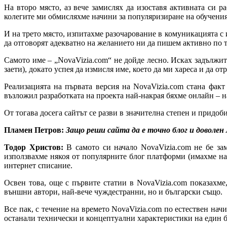
На второ място, аз вече замислях да изоставя активната си р
колегите ми обмисляхме начини за популяризиране на обученият
И на трето място, изпитахме разочарование в комуникацията с 
да отговорят адекватно на желанието ни да пишем активно по 
Самото име – „NovaVizia.com“ не дойде лесно. Исках задължите
заети), докато успея да измисля име, което да ми хареса и да от
Реализацията на първата версия на NovaVizia.com стана факт
възложил разработката на проекта най-накрая бяхме онлайн – н
От тогава досега сайтът се разви в значителна степен и придоб
Пламен Петров:
Защо реши сайта да е точно блог и доволен 
Тодор Христов:
В самото си начало NovaVizia.com не бе за
използвахме някоя от популярните блог платформи (имахме на
интернет списание.
Освен това, още с първите статии в NovaVizia.com показахме,
външни автори, най-вече чуждестранни, но и български също.
Все пак, с течение на времето NovaVizia.com по естествен нач
останали технически и концептуални характеристики на един б