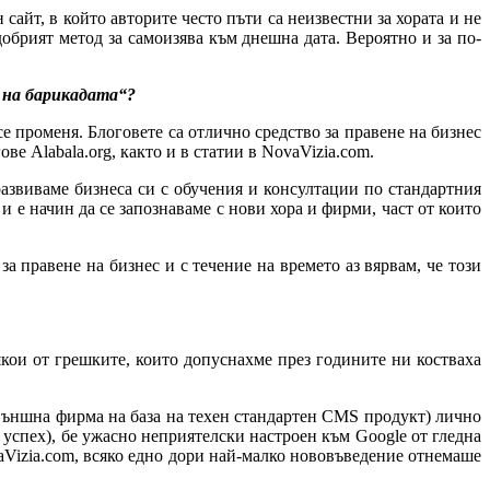
 сайт, в който авторите често пъти са неизвестни за хората и не
обрият метод за самоизява към днешна дата. Вероятно и за по-
а на барикадата“?
се променя. Блоговете са отлично средство за правене на бизнес
ве Alabala.org, както и в статии в NovaVizia.com.
азвиваме бизнеса си с обучения и консултации по стандартния
 е начин да се запознаваме с нови хора и фирми, част от които
 правене на бизнес и с течение на времето аз вярвам, че този
якои от грешките, които допуснахме през годините ни костваха
 външна фирма на база на техен стандартен CMS продукт) лично
 успех), бе ужасно неприятелски настроен към Google от гледна
aVizia.com, всяко едно дори най-малко нововъведение отнемаше