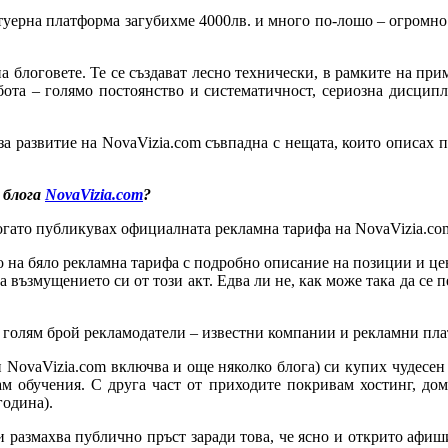
туерна платформа загубихме 4000лв. и много по-лошо – огромно в
на блоговете. Те се създават лесно технически, в рамките на пр
абота – голямо постоянство и систематичност, сериозна дисцип
 за развитие на NovaVizia.com съвпадна с нещата, които описах п
 блога
NovaVizia.com
?
когато публикувах официалната рекламна тарифа на NovaVizia.co
о на бяло рекламна тарифа с подробно описание на позиции и цен
а възмущението си от този акт. Едва ли не, как може така да се 
с голям брой рекламодатели – известни компании и рекламни пла
ен NovaVizia.com включва и още няколко блога) си купих чудесен
ам обучения. С друга част от приходите покривам хостинг, дом
година).
и размахва публично пръст заради това, че ясно и открито афиш