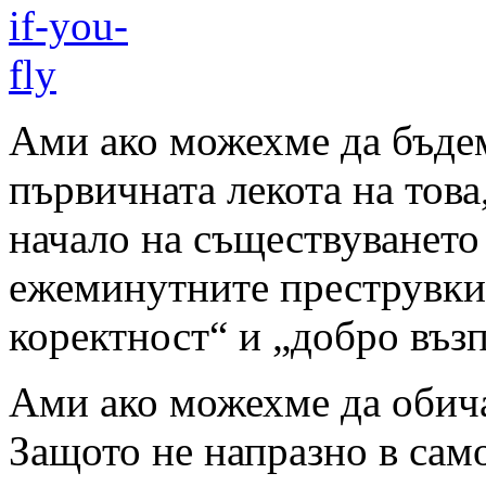
Ами ако можехме да бъде
първичната лекота на това
начало на съществуването 
ежеминутните преструвки 
коректност“ и „добро въ
Ами ако можехме да обича
Защото не напразно в сам