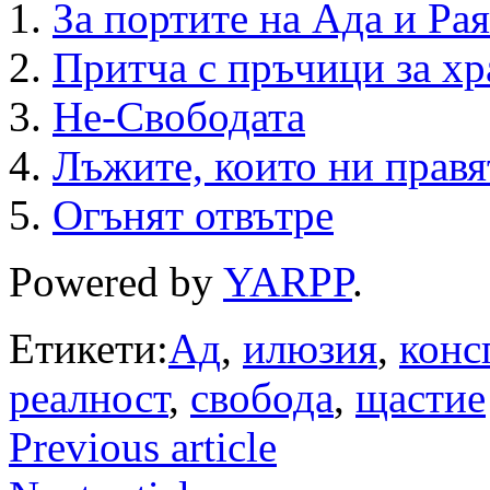
За портите на Ада и Рая
Притча с пръчици за хр
Не-Свободата
Лъжите, които ни правя
Огънят отвътре
Powered by
YARPP
.
Етикети:
Ад
,
илюзия
,
конс
реалност
,
свобода
,
щастие
Previous article