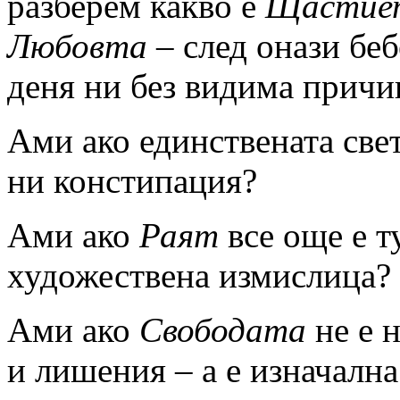
разберем какво е
Щастие
Любовта
– след онази беб
деня ни без видима прич
Ами ако единствената све
ни констипация?
Ами ако
Раят
все още е т
художествена измислица?
Ами ако
Свободата
не е н
и лишения – а е изначална