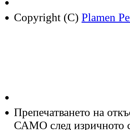
Copyright (C)
Plamen Pe
Препечатването на откъс
САМО след изричното съ