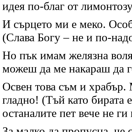
идея по-благ от лимонто
И сърцето ми е меко. Осо
(Слава Богу – не и по-над
Но пък имам желязна воля
можеш да ме накараш да г
Освен това съм и храбър. 
гладно! (Тъй като бирата 
останалите пет вече не ги 
За малко да пропусна, че 