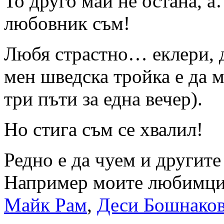
То друго май не остана, 
любовник съм!
Любя страстно… еклери, д
мен шведска тройка е да м
три пъти за една вечер).
Но стига съм се хвалил!
Редно е да чуем и другите 
Например моите любимци 
Майк Рам
,
Деси Бошнако