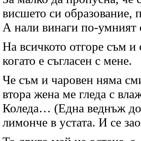
висшето си образование, п
А нали винаги по-умният
На всичкото отгоре съм и 
когато е съгласен с мене.
Че съм и чаровен няма см
втора жена ме гледа с вла
Коледа… (Една веднъж дор
лимонче в устата. И се з