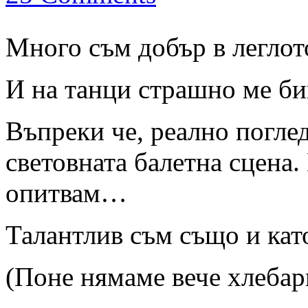
Много съм добър в легло
И на танци страшно ме би
Въпреки че, реално погле
световната балетна сцена.
опитвам…
Талантлив съм също и ка
(Поне нямаме вече хлебар