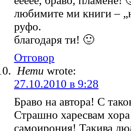
еееее, браво, пламене! 
любимите ми книги – „н
руфо.
благодаря ти! 🙂
Отговор
Нети
wrote:
27.10.2010 в 9:28
Браво на автора! С тако
Страшно харесвам хора 
самоирония! Такива лю