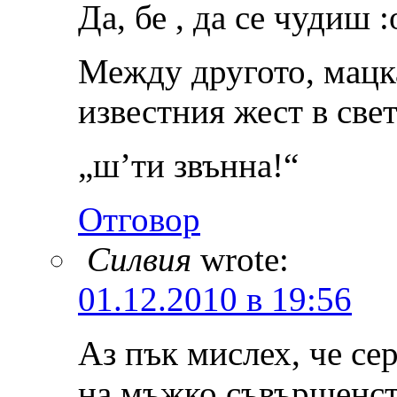
Да, бе , да се чудиш :
Между другото, мацка
известния жест в све
„ш’ти звънна!“
Отговор
Силвия
wrote:
01.12.2010 в 19:56
Аз пък мислех, че се
на мъжко съвършенст