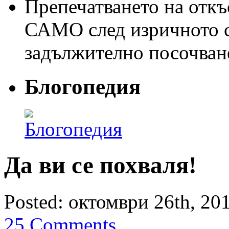
Препечатването на откъс
САМО след изричното съ
задължително посочван
Блогопедия
Да ви се похваля!
Posted: октомври 26th, 201
25 Comments