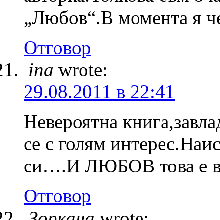
„Любов“.В момента я ч
Отговор
ina
wrote:
29.08.2011 в 22:41
Невероятна книга,завла
се с голям интерес.Наи
си….И ЛЮБОВ това е в
Отговор
Зоркана
wrote: