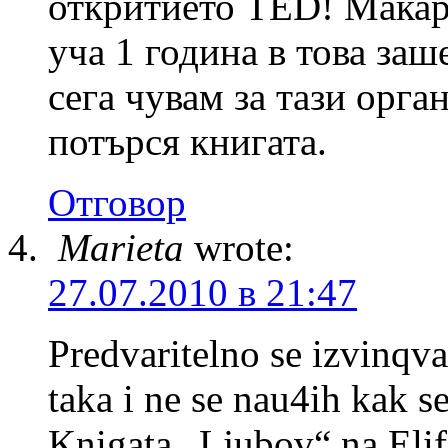
откритието TED! Макар 
уча 1 година в това за
сега чувам за тази орг
потърся книгата.
Отговор
Marieta
wrote:
27.07.2010 в 21:47
Predvaritelno se izvinqva
taka i ne se nau4ih kak se
Knigata „Ljubov“ na Elif