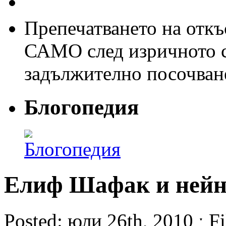
Препечатването на откъс
САМО след изричното съ
задължително посочван
Блогопедия
Елиф Шафак и нейн
Posted: юли 26th, 2010 ˑ Fi