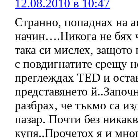
12.08.2010 в 10:47
Странно, попаднах на а
начин….Никога не бях ч
така си мислех, защото
с повдигнатите срещу 
преглеждах TED и остан
представянето й..Започн
разбрах, че тъкмо са из
пазар. Почти без никак
купя..Прочетох я и мн