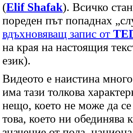
(
Elif Shafak
). Всичко стан
пореден път попаднах „с
вдъхновяващ запис от
TE
на края на настоящия текс
език).
Видеото е наистина много 
има тази толкова характе
нещо, което не може да се
това, което ни обединява 
значение от пола, национа