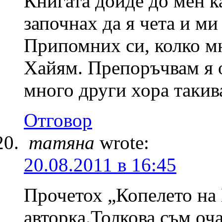
Книгата дойде до мен к
започнах да я чета и ми
Припомних си, колко м
Хайям. Препоръчвам я о
много други хора такив
Отговор
татяна
wrote:
20.08.2011 в 16:45
Прочетох „Копелето на
авторка.Толкова съм оча