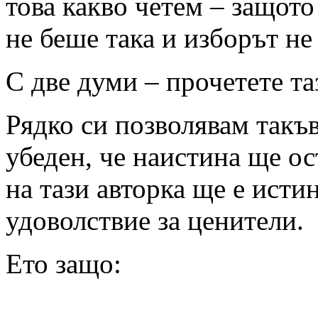
това какво четем – защото
не беше така и изборът не
С две думи – прочетете та
Рядко си позволявам такъв
убеден, че наистина ще ос
на тази авторка ще е ист
удоволствие за ценители.
Ето защо: