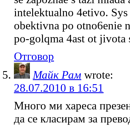
intelektualno 4etivo. Sys
obektivna po otno6enie na
po-golqma 4ast ot jivota 
Отговор
Майк Рам
wrote:
28.07.2010 в 16:51
Много ми хареса презен
да се класирам за прево