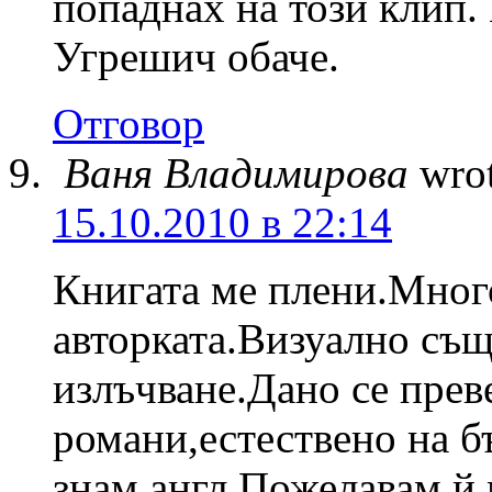
попаднах на този клип. 
Угрешич обаче.
Отговор
Ваня Владимирова
wro
15.10.2010 в 22:14
Книгата ме плени.Мног
авторката.Визуално съ
излъчване.Дано се прев
романи,естествено на б
знам англ.Пожелавам й 