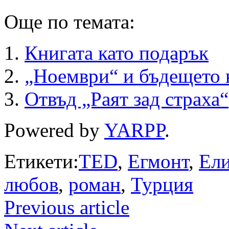
Още по темата:
Книгата като подарък
„Ноември“ и бъдещето 
Отвъд „Раят зад страха“
Powered by
YARPP
.
Етикети:
TED
,
Егмонт
,
Ел
любов
,
роман
,
Турция
Previous article