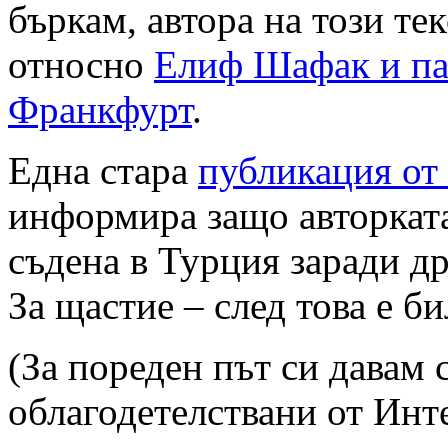
бъркам, автора на този те
относно
Елиф Шафак и пан
Франкфурт
.
Една стара
публикация от 
информира защо авторката
съдена в Турция заради д
За щастие – след това е б
(За пореден път си давам 
облагодетелствани от Инт