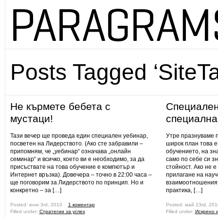
Posts Tagged ‘SiteTa
Не кърмете бебета с
Специален
мустаци!
специална
Тази вечер ще проведа един специален уебинар,
Утре празнуваме п
посветен на Лидерството. (Ако сте забравили –
широк план това е
припомням, че „уебинар“ означава „онлайн
обучението, на зн
семинар“ и всичко, което ви е необходимо, за да
само по себе си з
присъствате на това обучение е компютър и
стойност. Ако не 
Интернет връзка). Довечера – точно в 22:00 часа –
прилагане на науч
ще поговорим за Лидерството по принцип. Но и
взаимоотношения 
конкретно – за […]
практика, […]
Posted: юни 3rd, 2010 ˑ
1 коментар
Posted: май 23rd, 20
Filled under:
Стратегии за успех
Filled under:
Искрено 