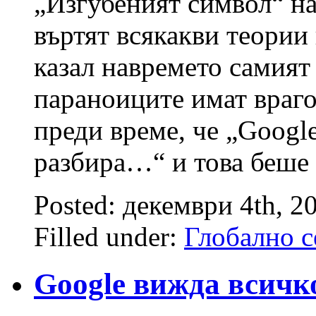
„Изгубеният символ“ на 
въртят всякакви теории 
казал навремето самия
параноиците имат враго
преди време, че „Googl
разбира…“ и това беше
Posted: декември 4th, 2
Filled under:
Глобално с
Google вижда всичк