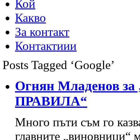
Кой
Какво
За контакт
Контактиии
Posts Tagged ‘Google’
Огнян Младенов з
ПРАВИЛА“
Много пъти съм го казва
главните „виновници“ м