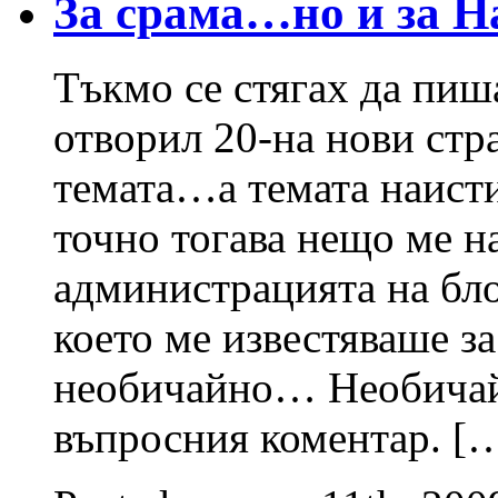
За срама…но и за Н
Тъкмо се стягах да пиша
отворил 20-на нови стр
темата…а темата наист
точно тогава нещо ме на
администрацията на бло
което ме известяваше з
необичайно… Необичайн
въпросния коментар. [