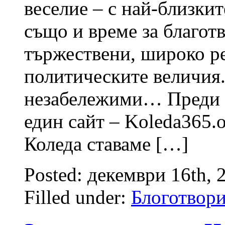
веселие – с най-близки
също и време за благот
тържествени, широко р
политическите величия
незабележими… Преди п
един сайт – Koleda365.
Коледа ставаме […]
Posted: декември 16th, 
Filled under:
Блоготвор