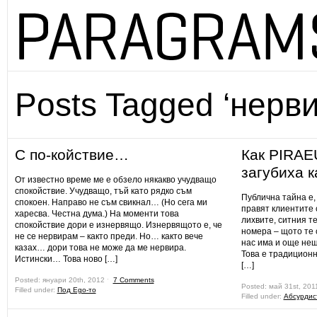
Posts Tagged ‘нерви
С по-койствие…
Как PIRAE
загубиха к
От известно време ме е обзело някакво учудващо
спокойствие. Учудващо, тъй като рядко съм
Публична тайна е,
спокоен. Направо не съм свикнал… (Но сега ми
правят клиентите 
харесва. Честна дума.) На моменти това
лихвите, ситния т
спокойствие дори е изнервящо. Изнервящото е, че
номера – щото те с
не се нервирам – както преди. Но… както вече
нас има и още нещ
казах… дори това не може да ме нервира.
Това е традицион
Истински… Това ново […]
[…]
Posted: януари 20th, 2012 ˑ
7 Comments
Posted: май 31st, 201
Filled under:
Под Ego-то
Filled under:
Абсурдис