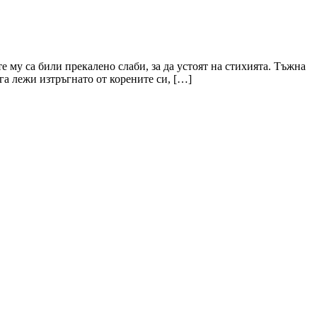
 му са били прекалено слаби, за да устоят на стихията. Тъжна
га лежи изтръгнато от корените си, […]