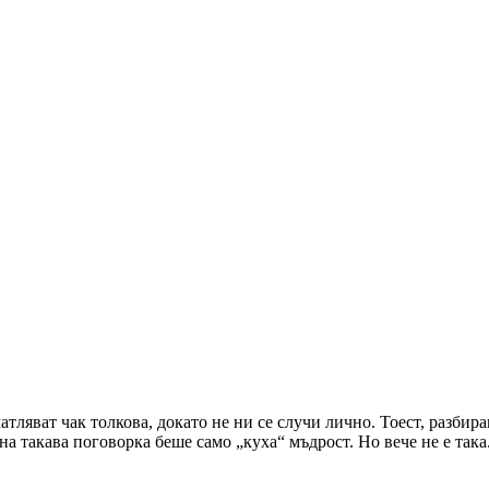
атляват чак толкова, докато не ни се случи лично. Тоест, разби
на такава поговорка беше само „куха“ мъдрост. Но вече не е так