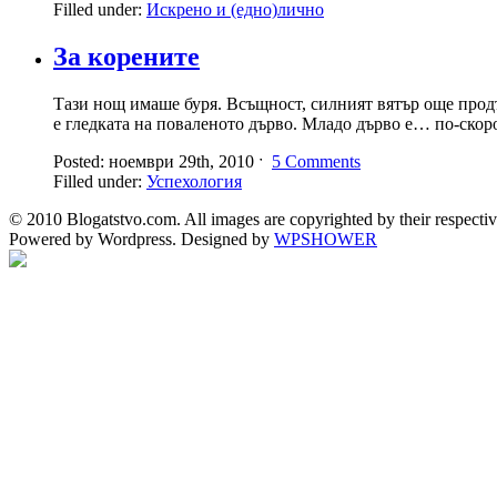
Filled under:
Искрено и (едно)лично
За корените
Тази нощ имаше буря. Всъщност, силният вятър още продъ
е гледката на поваленото дърво. Младо дърво е… по-скор
Posted: ноември 29th, 2010 ˑ
5 Comments
Filled under:
Успехология
© 2010 Blogatstvo.com. All images are copyrighted by their respectiv
Powered by Wordpress. Designed by
WPSHOWER