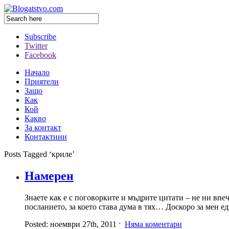
Subscribe
Twitter
Facebook
Начало
Приятели
Защо
Как
Кой
Какво
За контакт
Контактиии
Posts Tagged ‘криле’
Намерен
Знаете как е с поговорките и мъдрите цитати – не ни впеч
посланието, за което става дума в тях… Доскоро за мен ед
Posted: ноември 27th, 2011 ˑ
Няма коментари