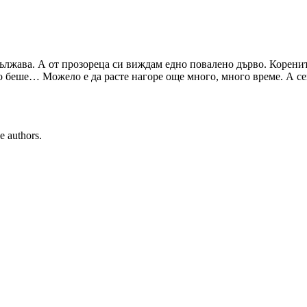
лжава. А от прозореца си виждам едно повалено дърво. Корените
о беше… Можело е да расте нагоре още много, много време. А се
e authors.