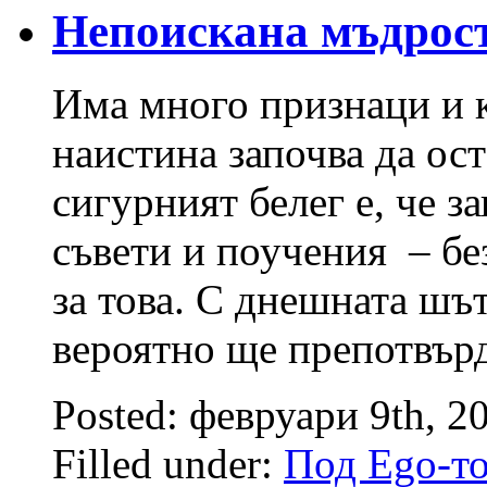
Непоискана мъдрос
Има много признаци и к
наистина започва да ост
сигурният белег е, че з
съвети и поучения – бе
за това. С днешната шът
вероятно ще препотвърд
Posted: февруари 9th, 2
Filled under:
Под Ego-т