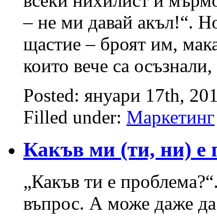
всеки нихилист и мърмо
– не ми давай акъл!“. Н
щастие – броят им, мака
които вече са осъзнали,
Posted: януари 17th, 20
Filled under:
Маркетинг
Какъв ми (ти, ни) е
„Какъв ти е проблема?“
въпрос. А може даже да