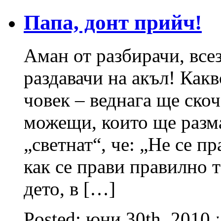
Папа, донт прийч!
Аман от разбирачи, все
раздавачи на акъл! Какв
човек – веднага ще ско
можещи, които ще разма
„светнат“, че: „Не се пр
как се прави правилно 
дето, в […]
Posted: юни 30th, 2010