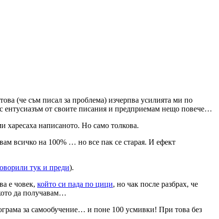
това (че съм писал за проблема) изчерпва усилията ми по
ам“ с ентусиазъм от своите писания и предприемам нещо повече…
ми харесаха написаното. Но само толкова.
вам всичко на 100% … но все пак се старая. И ефект
оворили тук и преди
).
ва е човек,
който си пада по цици
, но чак после разбрах, че
лкото да получавам…
рограма за самообучение… и поне 100 усмивки! При това без