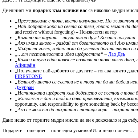
Днешният ми
подарък към всички вас
са няколко мъдри мисли
„Преживяваме с това, което получаваме. Но животът ни
„Най-добрите хора на света са тези, които могат да дав
and receive without forgetting) – Неизвестен автор
„Когато те научат – научи някой друг! Когато получиш –
„Ако имаш много – раздай от богатството си! Ако имаш 
„Мъдрият човек, който иска да увеличи богатството си 
„…от пестеливостта идва щедростта“ –
Лао Дзъ
„Колко струва един човек се познава по това какво дава, 
Айнщайн
„Получавате най-доброто от другите – тогава когато дадете 
FIRESTONE
„Великодушието се състои не в това ти да ми дадеш нещ
Джубран
„Истинската щедрост към бъдещето се състои в това д
„Животът е дар и той ни дава привилегията, възможнос
opportunity, and responsibility to give something back by bec
„Ако не можеш да нахраниш стотици хора – нахрани пон
Дано нещо от горните мъдри мисли да ви е докоснало и да събуд
Подарете – още днес – поне една усмивка!Или нещо повече…