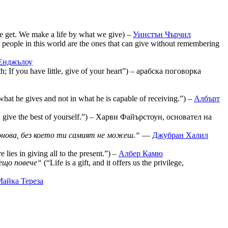
e get. We make a life by what we give) –
Уинстън Чърчил
 people in this world are the ones that can give without remembering
Енджълоу
h; If you have little, give of your heart”) – арабска поговорка
what he gives and not in what he is capable of receiving.”) –
Албърт
 give the best of yourself.”) – Харви Файърстоун, основател на
онова, без което ти самият не можеш.“
—
Джубран Халил
 lies in giving all to the present.”) –
Албер Камю
ещо повече“
(“Life is a gift, and it offers us the privilege,
айка Тереза