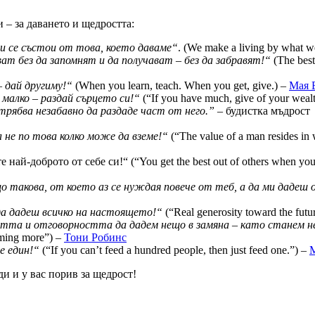
 – за даването и щедростта:
 се състои от това, което даваме“
. (We make a living by what w
ат без да запомнят и да получават – без да забравят!“
(The best
 дай другиму!“
(When you learn, teach. When you get, give.) –
Мая 
малко – раздай сърцето си!“
(“If you have much, give of your wealt
трябва незабавно да раздаде част от него.” –
будистка мъдрост
а не по това колко може да вземе!“
(“The value of a man resides in 
най-доброто от себе си!“ (“You get the best out of others when you
о такова, от което аз се нуждая повече от теб, а да ми дадеш 
а дадеш всичко на настоящето!“
(“Real generosity toward the future
тта и отговорността да дадем нещо в замяна – като станем н
oming more”) –
Тони Робинс
е един!“
(“If you can’t feed a hundred people, then just feed one.”) –
М
и и у вас порив за щедрост!