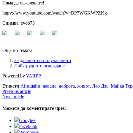
Няма да съжалявате!
httpv://www.youtube.com/watch?v=BP7WGKWPZKg
Снимка: evoo73
Още по темата:
За даването и получаването
Най-трудното оглеждане
Powered by
YARPP
.
Етикети:
Айнщайн
,
даване
,
доброта
,
живот
,
Лао Дзъ
,
Майка Тер
Previous article
Next article
Можете да коментирате чрез:
Google+
Facebook
Wordpress