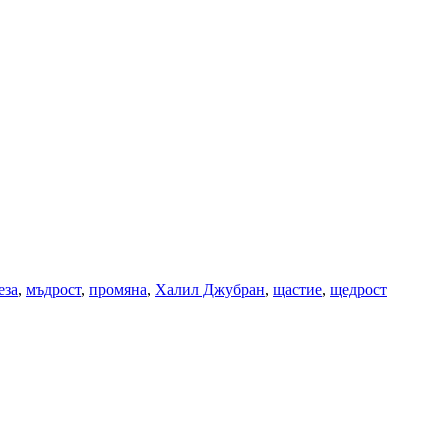
еза
,
мъдрост
,
промяна
,
Халил Джубран
,
щастие
,
щедрост