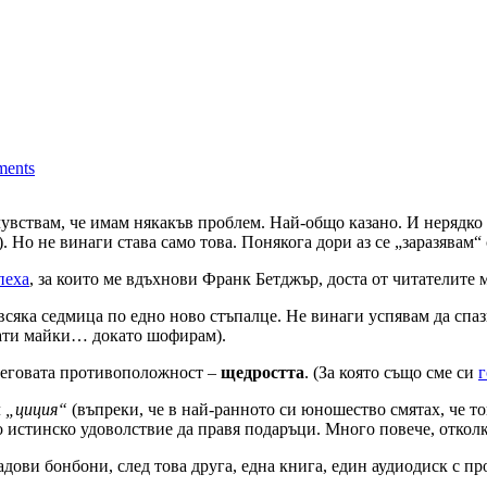
ents
чувствам, че имам някакъв проблем. Най-общо казано. И нерядко 
а). Но не винаги става само това. Понякога дори аз се „заразяв
пеха
, за които ме вдъхнови Франк Бетджър, доста от читателите 
всяка седмица по едно ново стъпалце. Не винаги успявам да спаз
нати майки… докато шофирам).
 неговата противоположност –
щедростта
. (За която също сме си
г
л
„циция“
(въпреки, че в най-ранното си юношество смятах, че то
ло истинско удоволствие да правя подаръци. Много повече, отко
дови бонбони, след това друга, една книга, един аудиодиск с п