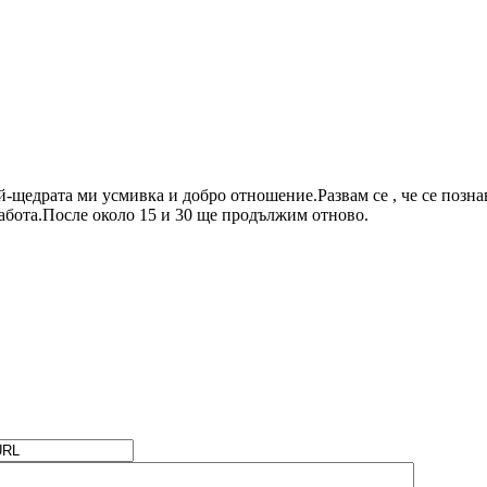
-щедрата ми усмивка и добро отношение.Развам се , че се позна
абота.После около 15 и 30 ще продължим отново.