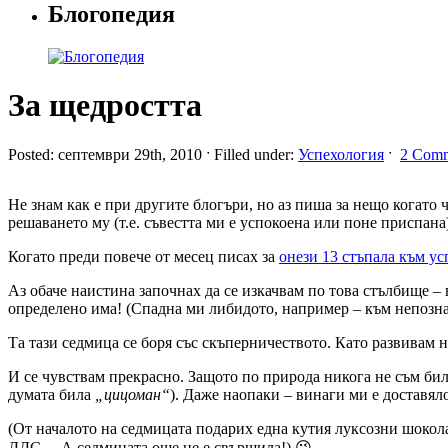
Блогопедия
За щедростта
Posted: септември 29th, 2010 ˑ Filled under:
Успехология
ˑ
2 Comm
Не знам как е при другите блогъри, но аз пиша за нещо когато 
решаването му (т.е. съвестта ми е успокоена или поне приспан
Когато преди повече от месец писах за
онези 13 стъпала към ус
Аз обаче наистина започнах да се изкачвам по това стълбище – 
определено има! (Спадна ми либидото, например – към непоз
Та тази седмица се боря със скъперничеството. Като развивам
И се чувствам прекрасно. Защото по природа никога не съм би
думата била
„цицоман“
). Даже наопаки – винаги ми е доставя
(От началото на седмицата подарих една кутия луксозни шокола
ДДС… А седмицата още не е свършила!) 😉