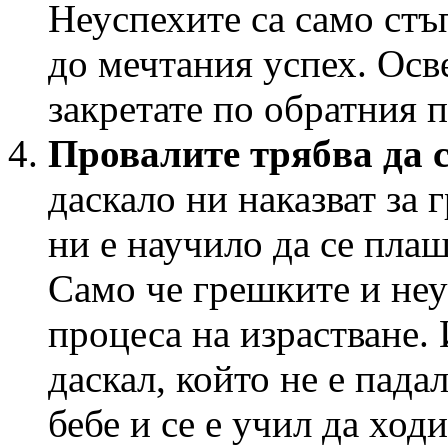
Неуспехите са само стъп
до мечтания успех. Осве
закретате по обратния п
Провалите трябва да с
даскало ни наказват за 
ни е научило да се плаш
Само че грешките и неу
процеса на израстване.
даскал, който не е падал
бебе и се е учил да ходи