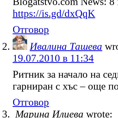
Blogatstvo.com News: 8
https://is.gd/dxQqK
Отговор
Ивалина Ташева
wro
19.07.2010 в 11:34
Ритник за начало на сед
гарниран с хъс – още п
Отговор
Марина Илиева
wrote: