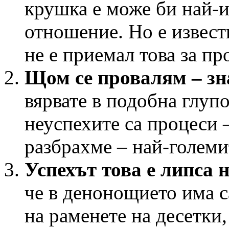
крушка е може би най-и
отношение. Но е извест
не е приемал това за пр
Щом се провалям – зн
вярвате в подобна глуп
неуспехите са процеси –
разбрахме – най-големи
Успехът това е липса 
че в денонощието има с
на раменете на десетки,