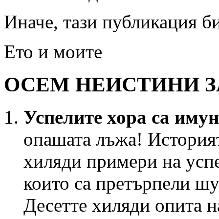
Иначе, тази публикация б
Ето и моите
ОСЕМ НЕИСТИНИ З
Успелите хора са имун
опашата лъжа! Историят
хиляди примери на усп
които са претърпели шу
Десетте хиляди опита н