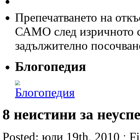
Препечатването на откъс
САМО след изричното съ
задължително посочван
Блогопедия
8 неистини за неусп
Posted: юли 19th, 2010 ˑ Fi