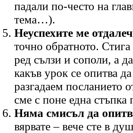
падали по-често на глав
тема…).
Неуспехите ме отдалеч
точно обратното. Стига 
ред сълзи и сополи, а д
какъв урок се опитва да
разгадаем посланието о
сме с поне една стъпка 
Няма смисъл да опитв
вярвате – вече сте в ду