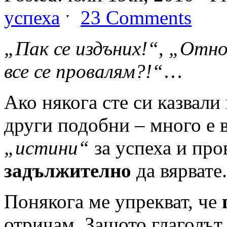
успеха
ˑ
23 Comments
„Пак се издъних!“
,
„Отнов
все се провалям?!“
…
Ако някога сте си казвали
други подобни – много е в
„истини“
за успеха и про
задължително
да вярвате.
Понякога ме упрекват, че
отричам. Защото глаголъ