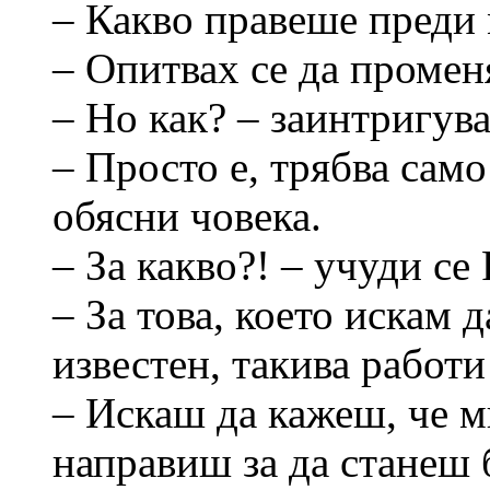
– Какво правеше преди 
– Опитвах се да промен
– Но как? – заинтригува
– Просто е, трябва сам
обясни човека.
– За какво?! – учуди се 
– За това, което искам д
известен, такива работи .
– Искаш да кажеш, че м
направиш за да станеш 