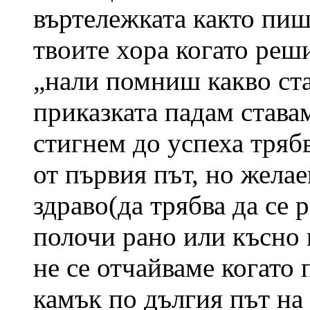
въртележката както пиш
твоите хора когато реш
„нали помниш какво ста
приказката падам става
стигнем до успеха трябв
от първия път, но жела
здраво(да трябва да се р
полочи рано или късно 
не се отчайваме когато
камък по дългия път на