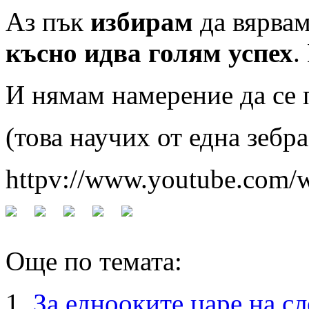
Аз пък
избирам
да вярвам
късно идва голям успех
.
И нямам намерение да се 
(това научих от една зебра
httpv://www.youtube.com/
Още по темата:
За еднооките царе на с