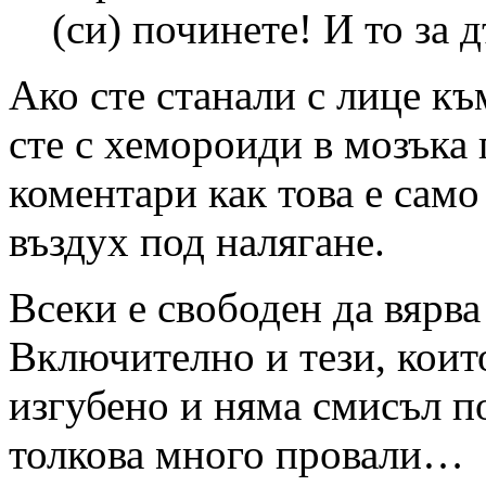
(си) починете! И то за
Ако сте станали с лице къ
сте с хемороиди в мозъка 
коментари как това е само
въздух под налягане.
Всеки е свободен да вярва 
Включително и тези, които
изгубено и няма смисъл п
толкова много провали…