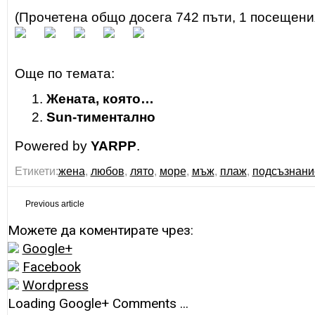
(Прочетена общо досега 742 пъти, 1 посещени
Още по темата:
Жената, която…
Sun-тиментално
Powered by
YARPP
.
Етикети:
жена
,
любов
,
лято
,
море
,
мъж
,
плаж
,
подсъзнани
Previous article
Можете да коментирате чрез:
Google+
Facebook
Wordpress
Loading Google+ Comments ...