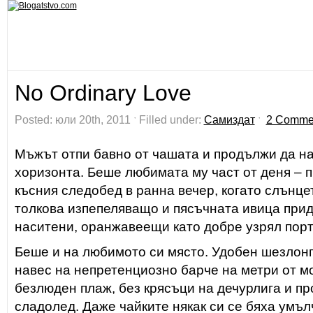
No Ordinary Love
Posted: юли 20th, 2011 ˑ Filled under:
Самиздат
ˑ
2 Comme
Мъжът отпи бавно от чашата и продължи да н
хоризонта. Беше любимата му част от деня – 
късния следобед в ранна вечер, когато слънце
толкова изпепеляващо и пясъчната ивица при
наситени, оранжавеещи като добре узрял пор
Беше и на любимото си място. Удобен шезлонг
навес на непретенциозно барче на метри от м
безлюден плаж, без крясъци на дечурлига и п
сладолед. Даже чайките някак си се бяха умъл