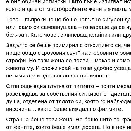
е бил обичан истински. Нито пък е изпитвал и
която и да е от многобройните жени в живота
Това – въпреки че не беше напълно сигурен д
или само си самовнушава – го караше да се ч
белязан. Като човек с липсващ крайник или др
Задълго се беше примирил с откритието си, ч
нищо общо с „розовия свят“ на любовните ром
строфи. Но тази жена се появи – макар и само
живота му. И сложи край на това удобно усещ
песимизъм и здравословна циничност.
Отпи още една глътка от питието – почти мех
разсъждава за собствения си живот от дистан
душа, отделена от тялото си, която го наблюда
височина… както беше виждал по филмите.
Странна беше тази жена. Не беше нито по-кра
от жените, които беше имал досега. Но в не