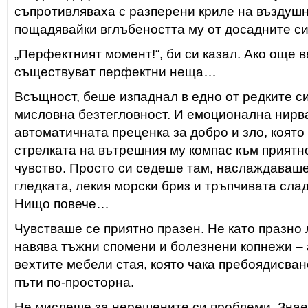
съпротивляваха с разперени криле на въздушн
пощадявайки вглъбеността му от досадните си
„Перфектният момент!“, би си казал. Ако още 
съществуват перфектни неща…
Всъщност, беше изпаднал в едно от редките с
мисловна безтегловност. И емоционална нирва
автоматичната преценка за добро и зло, която
стрелката на вътрешния му компас към приятн
чувство. Просто си седеше там, наслаждаваше
гледката, лекия морски бриз и тръпчивата слад
Нищо повече…
Чувстваше се приятно празен. Не като празно л
навява тъжни спомени и болезнени копнежи – 
вехтите мебели стая, която чака пребоядисван
пъти по-просторна.
Не мислеше за нерешените си проблеми. Знае