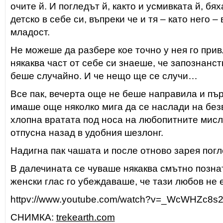
очите й. И погледът й, както и усмивката й, бя
детско в себе си, въпреки че и тя – като него –
младост.
Не можеше да разбере кое точно у нея го прив
някаква част от себе си знаеше, че запознанст
беше случайно. И че нещо ще се случи…
Все пак, вечерта още не беше направила и пър
имаше още няколко мига да се наслади на без
хлопна вратата под носа на любопитните мисли
отпусна назад в удобния шезлонг.
Надигна пак чашата и после отново зарея погл
В далечината се чуваше някаква смътно позна
женски глас го убеждаваше, че тази любов не 
httpv://www.youtube.com/watch?v=_WcWHZc8s2
СНИМКА:
trekearth.com