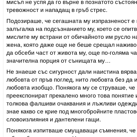
мисъл не успя да го върне в познатото състоя
тревожност и нападащ в гръб стрес.
Подозираше, че сегашната му изпразненост е 
залъгалка на подсъзнанието му, което се опит
мислите му встрани от обичайното им русло н
жена, която даже още не беше срещал наживо.
да обсеби част от живота му, още по-голяма ча
значителна порция от сънищата му…
Не знаеше със сигурност дали наистина вярва
любовта от пръв поглед, нито любовта без да и
любовта изобщо. Понякога му се струваше, че
преекспонират прекалено много това понятие и
толкова фалшиви очаквания и лъжливи одежди,
знае какво се крие под многобройните пласто
словоизлияния и дантелени гащи.
Понякога изпитваше смущаващи съмнения, че 