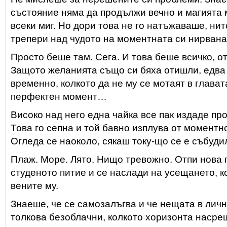
състояние няма да продължи вечно и магията 
всеки миг. Но дори това не го натъжаваше, нит
трепери над чудото на моментната си нирвана
Просто беше там. Сега. И това беше всичко, о
Защото желанията също си бяха отишли, едва 
временно, колкото да не му се мотаят в глават
перфектен момент…
Високо над него една чайка все пак издаде пр
Това го сепна и той бавно изплува от моментн
Огледа се наоколо, сякаш току-що се е събудил
Плаж. Море. Лято. Нищо тревожно. Отпи нова 
студеното питие и се наслади на усещането, к
вените му.
Знаеше, че се самозалъгва и че нещата в личн
толкова безоблачни, колкото хоризонта насрещ