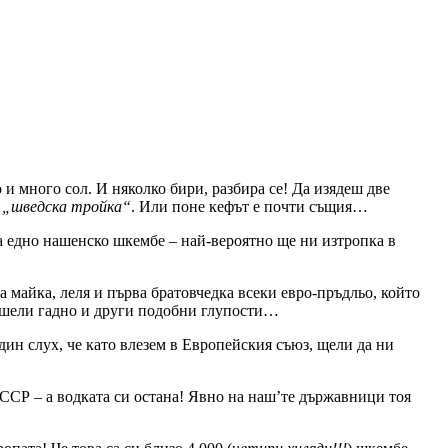
о и много сол. И няколко бири, разбира се! Да изядеш две
а
„шведска тройка“
. Или поне кефът е почти същия…
а едно нашенско шкембе – най-вероятно ще ни изтропка в
на майка, леля и първа братовчедка всеки евро-пръдльо, който
иришели гадно и други подобни глупости…
дин слух, че като влезем в Европейския съюз, щели да ни
СР – а водката си остана! Явно на наш’те държавници тоя