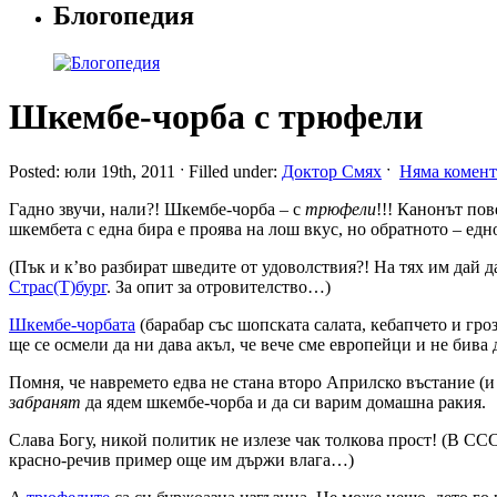
Блогопедия
Шкембе-чорба с трюфели
Posted: юли 19th, 2011 ˑ Filled under:
Доктор Смях
ˑ
Няма комент
Гадно звучи, нали?! Шкембе-чорба – с
трюфели
!!! Канонът пов
шкембета с една бира е проява на лош вкус, но обратното – ед
(Пък и к’во разбират шведите от удоволствия?! На тях им дай
Страс(Т)бург
. За опит за отровителство…)
Шкембе-чорбата
(барабар със шопската салата, кебапчето и гро
ще се осмели да ни дава акъл, че вече сме европейци и не би
Помня, че навремето едва не стана второ Априлско въстание (и
забранят
да ядем шкембе-чорба и да си варим домашна ракия.
Слава Богу, никой политик не излезе чак толкова прост! (В С
красно-речив пример още им държи влага…)