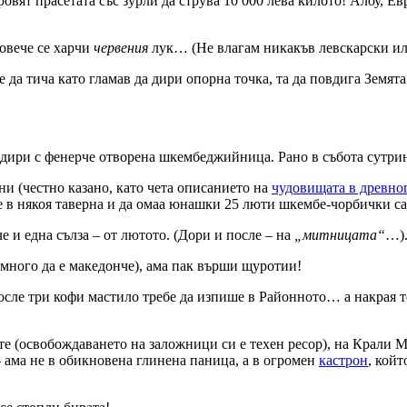
овят прасетата със зурли да струва 10 000 лева килото! Алоу, Евр
овече се харчи
червения
лук… (Не влагам никакъв левскарски или
е да тича като гламав да дири опорна точка, та да повдига Земят
да дири с фенерче отворена шкембеджийница. Рано в събота сутр
ни (честно казано, като чета описанието на
чудовищата в древно
е в някоя таверна и да омаа юнашки 25 люти шкембе-чорбички са
е и една сълза – от лютото. (Дори и после – на
„митницата“
…)
-много да е македонче), ама пак върши щуротии!
осле три кофи мастило требе да изпише в Районното… а накрая 
те (освобождаването на заложници си е техен ресор), на Крали М
– ама не в обикновена глинена паница, а в огромен
кастрон
, койт