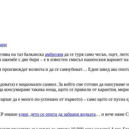
ари
елява на таз балканска
амброзия
да се туря само чесън, оцет, лют
но шкембе с две бири – е в известен смисъл нашенския вариант н
 да произвеждат волвота и да се самоубиват… Един швед ако опит
здовата) е
национален символ
. За който сме готови да напсуваме 
ва да консумираме такива неща, щото се правили от карантия, м
 щеше да е много по-успешно от първото) – само щото се пусна е
ССР имаше
един, дето се опита да забрани водката
… и вече
няма
СС