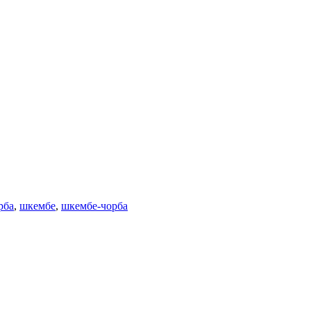
рба
,
шкембе
,
шкембе-чорба