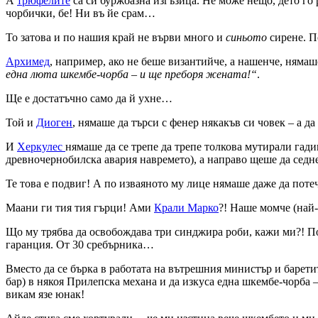
А
трюфелите
са си буржоазна изгъзица. Не може нещо, дето го р
чорбички, бе! Ни въ йе срам…
То затова и по нашия край не върви много и
синьото
сирене. П
Архимед
, например, ако не беше византийче, а нашенче, нямаш
една люта шкембе-чорба – и ще преборя жената!“
.
Ще е достатъчно само да й ухне…
Той и
Диоген
, нямаше да търси с фенер някакъв си човек – а 
И
Херкулес
нямаше да се трепе да трепе толкова мутирали гади
древночернобилска авария навремето), а направо щеше да седн
Те това е подвиг! А по изваяното му лице нямаше даже да потеч
Маани ги тия тия гърци! Ами
Крали Марко
?! Наше момче (най
Що му трябва да освобождава три синджира роби, кажи ми?! П
гаранция. От 30 сребърника…
Вместо да се бърка в работата на вътрешния министър и барети
бар) в някоя Прилепска механа и да изкуса една шкембе-чорба 
викам язе юнак!