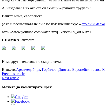
Айде стига сме хортували… че ми изстина вече шкембето и ми 
А, наздраве! Пък ако сте си ахмаци – рупайте труфели!
Ваш’та мама, европейска…
(Ако и песньовката не ви е по изтънчения вкус –
ето ви и малк
httpv://www.youtube.com/watch?v=qTVebcmDv_o&NR=1
СНИМКА:
авторът
Няма други текстове по същата тема.
Етикети:
Архимед
,
бира
,
Горбачов
,
Диоген
,
Европейски съюз
,
К
Previous article
Next article
Можете да коментирате чрез:
Google+
Facebook