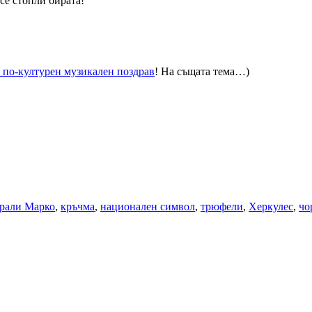
се стопли бирата!
о по-културен музикален поздрав
! На същата тема…)
рали Марко
,
кръчма
,
национален символ
,
трюфели
,
Херкулес
,
чо