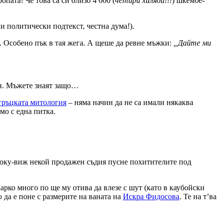
опата! Че това са си близо 4 000 (
четири хиляди!!!
) шкембе-
 политически подтекст, честна дума!).
а. Особено пък в тая жега. А щеше да ревне мъжки:
„Дайте ми
ин. Мъжете знаят защо…
гръцката митология
– няма начин да не са имали някаква
мо с една питка.
.
току-виж некой продажен съдия пусне похитителите под
арко много по ще му отива да влезе с шут (като в каубойски
о да е поне с размерите на ваната на
Искра Фидосова
. Те на т’ва