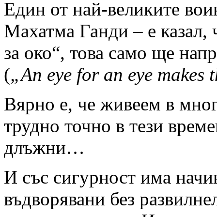
Един от най-великите вои
Махатма Ганди – е казал,
за око“, това само ще напр
(
„An eye for an eye makes 
Вярно е, че живеем в мног
трудно точно в тези време
длъжни…
И със сигурност има начин
въдворявани без развилне