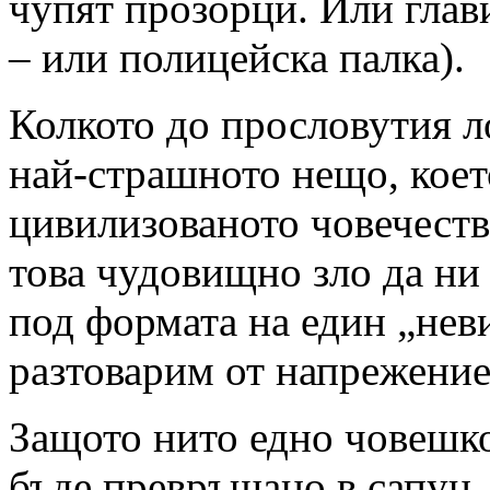
чупят прозорци. Или глав
– или полицейска палка).
Колкото до прословутия л
най-страшното нещо, коет
цивилизованото човечеств
това чудовищно зло да ни
под формата на един „нев
разтоварим от напрежени
Защото нито едно човешко
бъде превръщано в сапун,