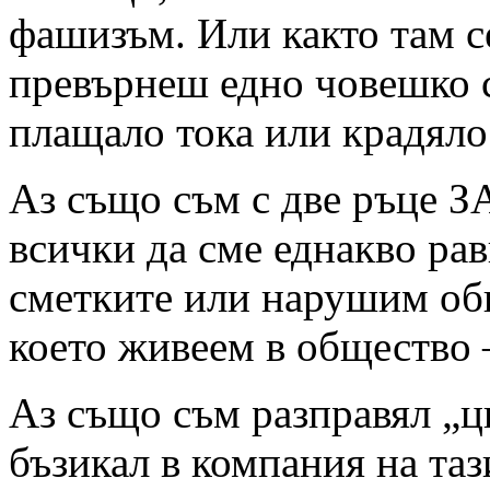
фашизъм. Или както там с
превърнеш едно човешко с
плащало тока или крадя
Аз също съм с две ръце ЗА
всички да сме еднакво ра
сметките или нарушим об
което живеем в общество –
Аз също съм разправял „ц
бъзикал в компания на таз