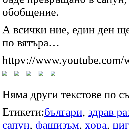
обобщение.
А всички ние, един ден щ
по вятъра…
httpv://www.youtube.com
Няма други текстове по с
Етикети:
българи
,
здрав ра
сапун
,
фашизъм
,
хора
,
ци