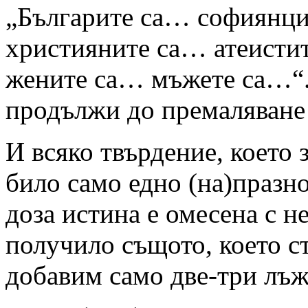
„Българите са… софиянци
християните са… атеисти
жените са… мъжете са…“.
продължи до премаляван
И всяко твърдение, което 
било само едно (на)празн
доза истина е омесена с н
получило същото, което ст
добавим само две-три лъ