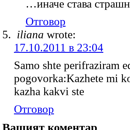
…иначе става страш
Отговор
iliana
wrote:
17.10.2011 в 23:04
Samo shte perifraziram e
pogovorka:Kazhete mi koi
kazha kakvi ste
Отговор
Вашият коментар