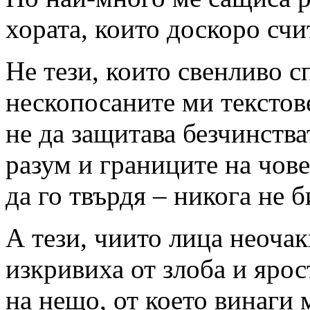
хората, които доскоро счи
Не тези, които свенливо 
нескопосаните ми текстов
не да защитава безчинства
разум и границите на чов
да го твърдя – никога не б
А тези, чиито лица неочак
изкривиха от злоба и ярос
на нещо, от което винаги 