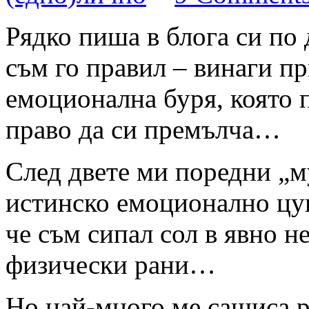
Рядко пиша в блога си по 
съм го правил – винаги пр
емоционална буря, която п
право да си премълча…
След двете ми поредни „м
истинско емоционално цун
че съм сипал сол в явно 
физически рани…
Но най-много ме сащиса р