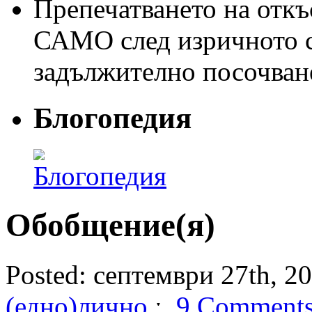
Препечатването на откъс
САМО след изричното съ
задължително посочван
Блогопедия
Обобщение(я)
Posted: септември 27th, 20
(едно)лично
ˑ
9 Comment