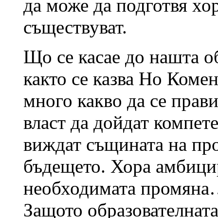
да може да подготвя хор
съществуват.
Що се касае до нашта о
както се казва Но Коме
много какво да се прави
власт да дойдат компете
виждат същината на про
бъдещето. Хора амбици
необходимата промян
Защото образователната