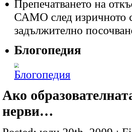
Препечатването на откъс
САМО след изричното съ
задължително посочван
Блогопедия
Ако образователната
нерви…