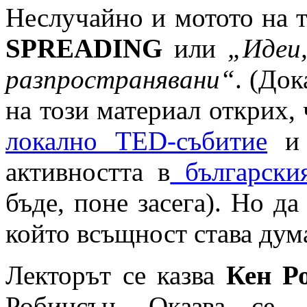
Неслучайно и мотото на 
SPREADING
или
„Идеи
разпространявани“
. (Док
на този материал открих, 
локално TED-събитие
и 
активността в
българския
бъде, поне засега). Но да
който всъщност става ду
Лекторът се казва
Кен Р
Робинсън. Оказва се