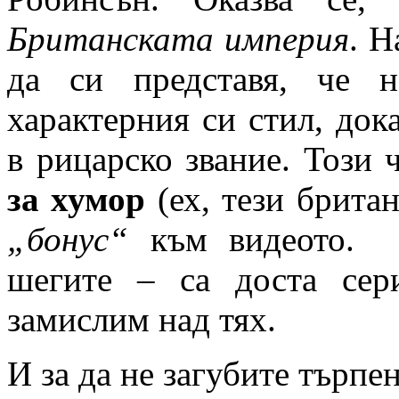
Британската империя
. Н
да си представя, че 
характерния си стил, док
в рицарско звание. Този 
за хумор
(ех, тези британ
„бонус“
към видеото. Н
шегите – са доста сер
замислим над тях.
И за да не загубите търпе