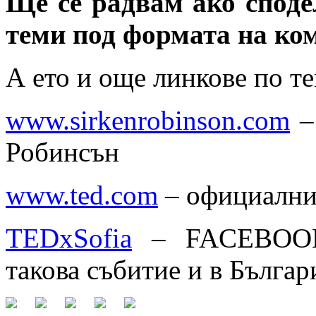
Ще се радвам ако споде
теми под формата на ко
А ето и още линкове по те
www.sirkenrobinson.com
–
Робинсън
www.ted.com
– официални
TEDxSofia
– FACEBOOK 
такова събитие и в Българ