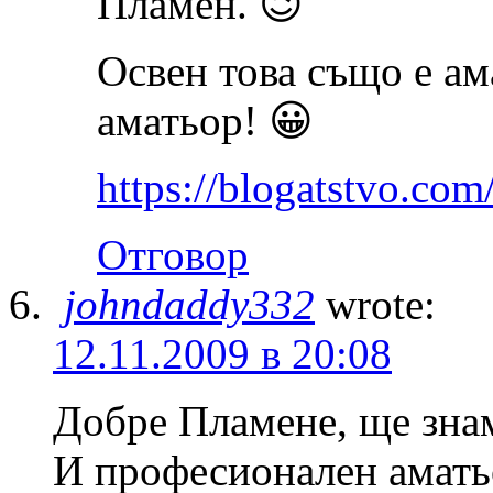
Пламен. 😉
Освен това също е а
аматьор! 😀
https://blogatstvo.com
Отговор
johndaddy332
wrote:
12.11.2009 в 20:08
Добре Пламене, ще знам
И професионален аматьо