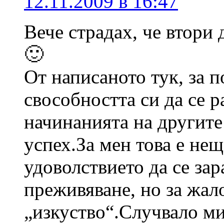
12.11.2009 в 16:47
Вече страдах, че втори
🙂
От написаното тук, за 
свособността си да се 
начинанията на другите
успех.За мен това е не
удоволствието да се за
преживяване, но за жал
„изкуство“.Случвало ми