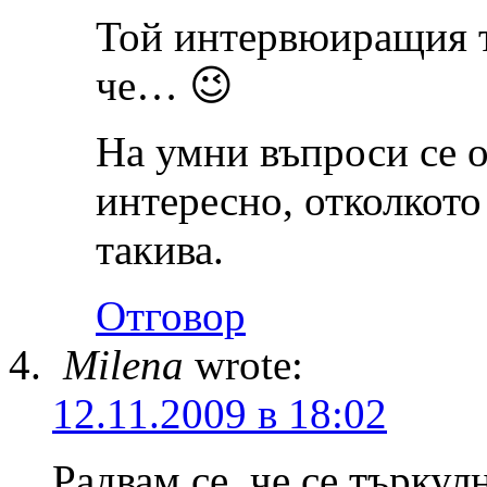
Той интервюиращия т
че… 😉
На умни въпроси се о
интересно, отколкото
такива.
Отговор
Milena
wrote:
12.11.2009 в 18:02
Радвам се, че се търкул