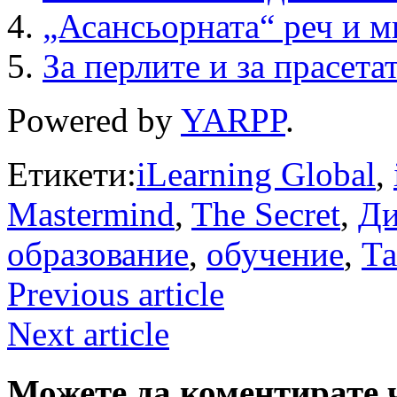
„Асансьорната“ реч и м
За перлите и за прасета
Powered by
YARPP
.
Етикети:
iLearning Global
,
Mastermind
,
The Secret
,
Ди
образование
,
обучение
,
Та
Previous article
Next article
Можете да коментирате 