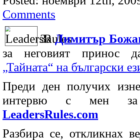
Posted: ноември 12th, 2009
Comments
За
Димитър Божа
за неговият принос д
„Тайната“ на български ез
Преди ден получих изне
интервю с мен за 
LeadersRules.com
Разбира се, откликнах в