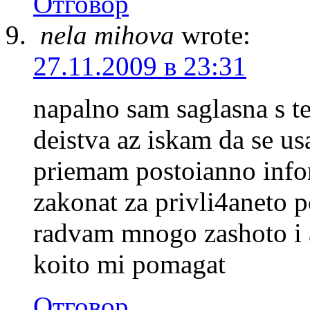
Отговор
nela mihova
wrote:
27.11.2009 в 23:31
napalno sam saglasna s te
deistva az iskam da se u
priemam postoianno infor
zakonat za privli4aneto po
radvam mnogo zashoto i 
koito mi pomagat
Отговор