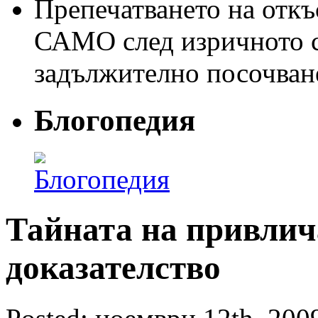
Препечатването на откъс
САМО след изричното съ
задължително посочван
Блогопедия
Тайната на привлич
доказателство