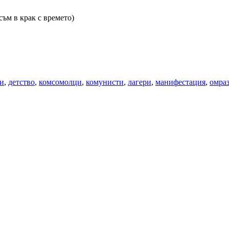
съм в крак с времето)
ри
,
детство
,
комсомолци
,
комунисти
,
лагери
,
манифестация
,
омра