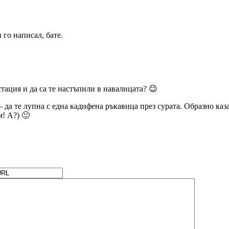
 го написал, бате.
тация и да са те настъпили в навалицата? 😉
да те лупна с една кадифена ръкавица през сурата. Образно каза
! А?) 🙂