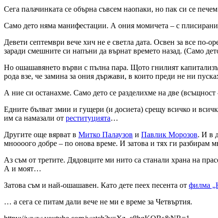
Сега палачинката се обърна съвсем наопаки, но пак си се печем
Само дето няма манифестации. А ония момичета – с плисиранит
Девети септември вече хич не е светла дата. Освен за все по-ор
заради смешните си напъни да върнат времето назад. (Само дет
Но ошашавянето върви с пълна пара. Щото гнилият капитализъм
рода взе, че замина за ония държави, в които преди не ни пу
А ние си останахме. Само дето се разделихме на две (всъщност
Едните бълват змии и гущери (и досиета) срещу всичко и всичк
им са намазали от
реституцията
…
Другите още вярват в
Митко Палаузов
и
Павлик Морозов
. И в
мноооого добре – по онова време. И затова и тях ги разбирам м
Аз съм от третите. Дядовците ми нито са станали храна на прас
А и моят…
Затова съм и най-ошашавен. Като дете пеех песента от
филма „
… а сега се питам дали вече не ми е време за Четвъртия.