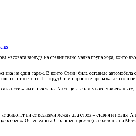
ents
оред масовата заблуда на сравнително малка група хора, които въ
веника на един гараж. В който Стайн била оставила автомобила 
а“ оценка от шефа си. Гъртруд Стайн просто е преразказала истор
като него – им е простено. Аз също клепам много макияж върху д
че животът ни се разкрачи между два строя – стария и новия. А 
ищо особено. Освен един 20-годишен преход (наполовина на Мой