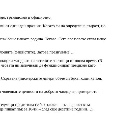
зно, грандиозно и официозно.
 от един ден празник. Когато си на определена възраст, но
пък беше нашата родина. Тогава. Сега все повече става нещо
и лошите (фашистите). Затова празнуваме…
падали мандрите на честните частници от онова време. (В
и червата ни започнали да функционират прецизно като
в Скравена (пионерските лагери обаче си бяха голям купон,
то човешките ценности на доброто чавдарче, примерното
седмици преди това се бях заклел – във вярност към
 ще пишат пък за 10-ти – след още десетина години…).