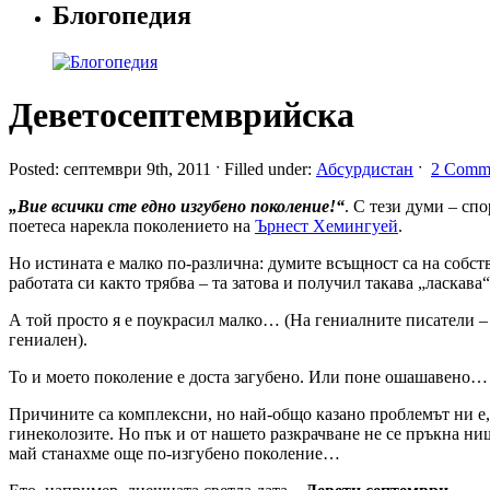
Блогопедия
Деветосептемврийска
Posted: септември 9th, 2011 ˑ Filled under:
Абсурдистан
ˑ
2 Comm
„Вие всички сте едно изгубено поколение!“
. С тези думи – сп
поетеса нарекла поколението на
Ърнест Хемингуей
.
Но истината е малко по-различна: думите всъщност са на собст
работата си както трябва – та затова и получил такава „ласкав
А той просто я е поукрасил малко… (На гениалните писатели – 
гениален).
То и моето поколение е доста загубено. Или поне ошашавено…
Причините са комплексни, но най-общо казано проблемът ни е, 
гинеколозите. Но пък и от нашето разкрачване не се пръкна н
май станахме още по-изгубено поколение…