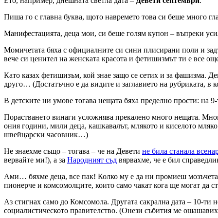
Ето, например, днешната светла дата –
Девети септември
.
Пиша го с главна буква, щото навремето това си беше много гл
Манифестацията, деца мои, си беше голям купон – въпреки уси
Момичетата бяха с официалните си сини плисирани поли и задъ
вече си ценител на женската красота и фетишизмът ти е все о
Като казах фетишизъм, кой знае защо се сетих и за фашизма. 
друго… (Достатъчно е да видите и заглавието на рубриката, в к
В детските ни умове тогава нещата бяха пределно прости: на 9
Порастването винаги усложнява прекалено много нещата. Много
ония години, мили деца, кашкавалът, млякото и киселото мляк
швейцарски часовник…)
Не знаехме също – тогава – че на Девети
не била станала всена
вервайте ми!), а за
Народният съд
вярвахме, че е бил справедли
Ами… бяхме деца, все пак! Колко му е да ни промиеш мозъчета
пионерче и комсомолците, които само чакат кога ще могат да 
Аз стигнах само до Комсомола. Другата сакрална дата – 10-ти 
социалистическото правителство. (Онези събития ме ошашавиха 