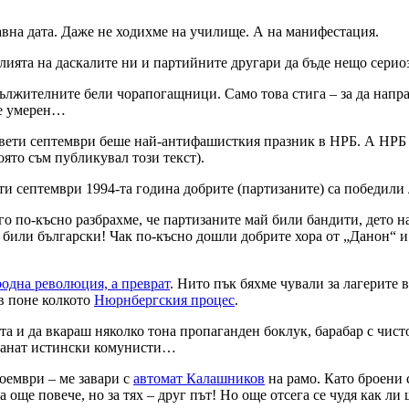
авна дата. Даже не ходихме на училище. А на манифестация.
лията на даскалите ни и партийните другари да бъде нещо серио
лжителните бели чорапогащници. Само това стига – за да направи
ще умерен…
Девети септември беше най-антифашисткия празник в НРБ. А НРБ 
оято съм публикувал този текст).
-ти септември 1994-та година добрите (партизаните) са победил
 по-късно разбрахме, че партизаните май били бандити, дето на
о били български! Чак по-късно дошли добрите хора от „Данон“ 
родна революция, а преврат
. Нито пък бяхме чували за лагерите 
в поне колкото
Нюрнбергския процес
.
та и да вкараш няколко тона пропаганден боклук, барабар с чис
станат истински комунисти…
ноември – ме завари с
автомат Калашников
на рамо. Като броени 
още повече, но за тях – друг път! Но още отсега се чудя как ли