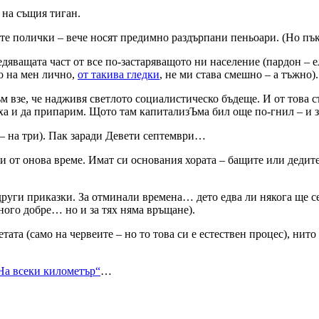
 на същия тиган.
е полички – вече носят предимно раздърпани пеньоари. (Но пък
едяващата част от все по-застаряващото ни население (пардон – е
о на мен лично,
от такива гледки
, не ми става смешно – а тъжно).
 взе, че надживя светлото социалистическо бъдеще. И от това 
скаха и да припарим. Щото там капитализЪма бил още по-гнил – 
 – на три). Пак заради Девети септември…
и от онова време. Имат си основания хората – бащите или дедите
 други приказки. За отминали времена… дето едва ли някога ще се
ного добре… но и за тях няма връщане).
етата (само на червеите – но то това си е естествен процес), ни
На всеки километър“
…