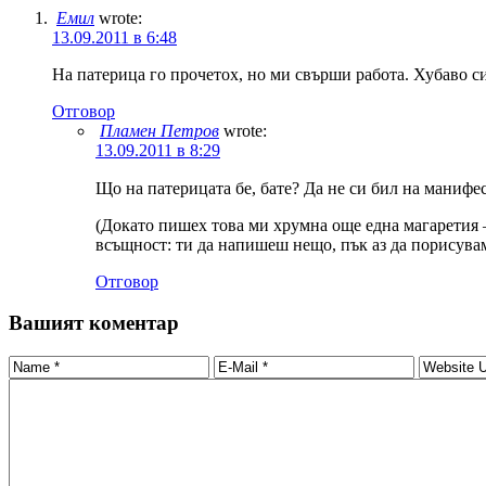
Емил
wrote:
13.09.2011 в 6:48
На патерица го прочетох, но ми свърши работа. Хубаво си
Отговор
Пламен Петров
wrote:
13.09.2011 в 8:29
Що на патерицата бе, бате? Да не си бил на манифес
(Докато пишех това ми хрумна още една магаретия – 
всъщност: ти да напишеш нещо, пък аз да порисувам
Отговор
Вашият коментар