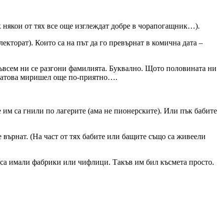
 някои от тях все още изглеждат добре в чорапогащник…).
лекторат). Които са на път да го превърнат в комична дата –
съвсем ни се разгони фамилията. Буквално. Щото половината ни
и затова миришел още по-приятно….
 им са гнили по лагерите (ама не пионерските). Или пък бабите
 върнат. (На част от тях бабите или бащите също са живеели
то са имали фабрики или чифлици. Такъв им бил късмета просто.