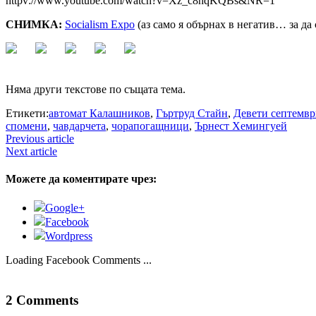
httpv://www.youtube.com/watch?v=Xz_c8hqKQBs&NR=1
СНИМКА:
Socialism Expo
(аз само я обърнах в негатив… за да 
Няма други текстове по същата тема.
Етикети:
автомат Калашников
,
Гъртруд Стайн
,
Девети септемв
спомени
,
чавдарчета
,
чорапогащници
,
Ърнест Хемингуей
Previous article
Next article
Можете да коментирате чрез:
Google+
Facebook
Wordpress
Loading Facebook Comments ...
2 Comments