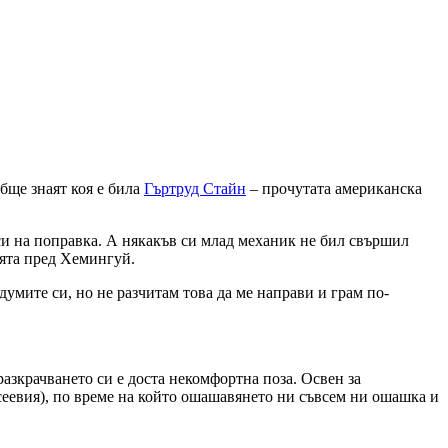
обще знаят коя е била
Гъртруд Стайн
– прочутата американска
си на поправка. А някакъв си млад механик не бил свършил
ията пред Хемингуй.
умите си, но не разчитам това да ме направи и грам по-
разкрачването си е доста некомфортна поза. Освен за
сеевия), по време на който ошашавянето ни съвсем ни ошашка и