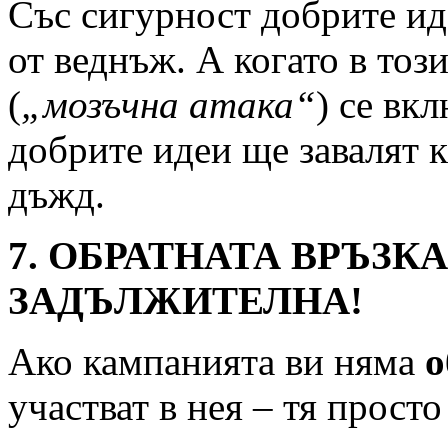
Със сигурност добрите ид
от веднъж. А когато в тоз
(
„мозъчна атака“
) се вк
добрите идеи ще завалят 
дъжд.
7. ОБРАТНАТА ВРЪЗК
ЗАДЪЛЖИТЕЛНА!
Ако кампанията ви няма
о
участват в нея – тя просто