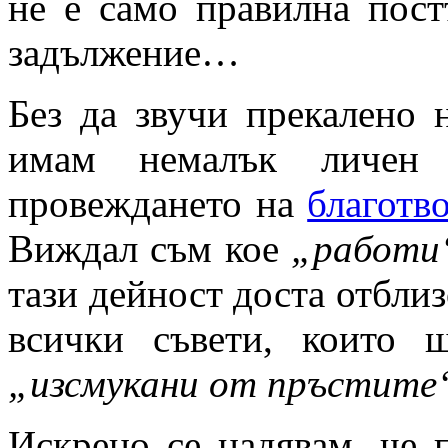
не е само правилна пост
задължение…
Без да звучи прекалено 
имам немалък личен 
провеждането на
благотв
Виждал съм кое
„работи
тази дейност доста отблиз
всички съвети, които 
„изсмукани от пръстите
Искрено се надявам, че 