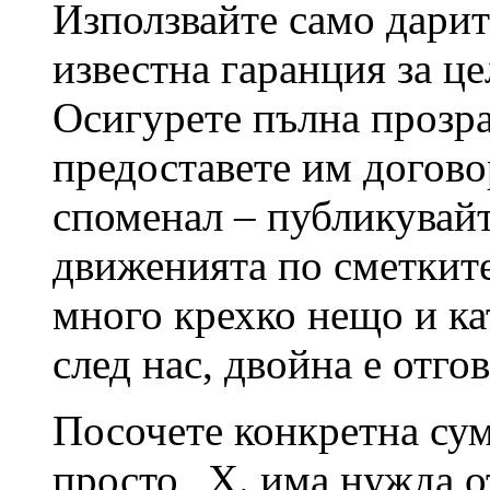
Използвайте само дарит
известна гаранция за ц
Осигурете пълна прозра
предоставете им догово
споменал – публикувай
движенията по сметките
много крехко нещо и кат
след нас, двойна е отго
Посочете конкретна сум
просто „Х. има нужда от