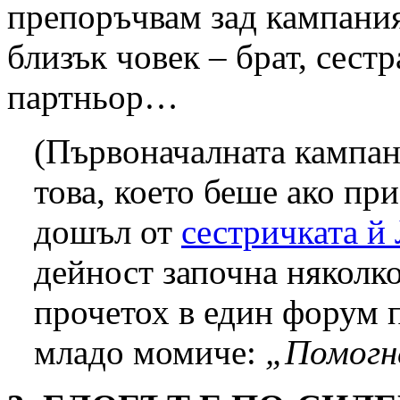
препоръчвам зад кампания
близък човек – брат, сестр
партньор…
(Първоначалната кампан
това, което беше ако пр
дошъл от
сестричката й
дейност започна няколко
прочетох в един форум 
младо момиче:
„Помогн