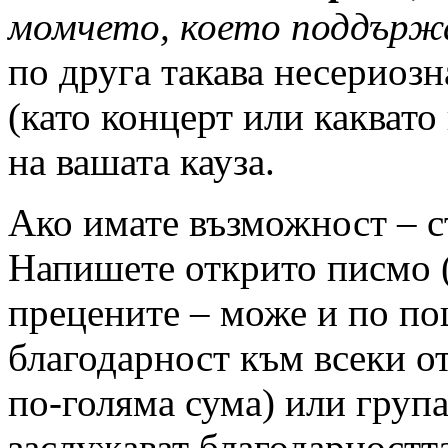
момчето, което поддържа
по друга такава несериозн
(като концерт или каквато 
на вашата кауза.
Ако имате възможност – с
Напишете открито писмо (в
прецените – може и по пощ
благодарност към всеки от
по-голяма сума) или група
заслужават благодарността