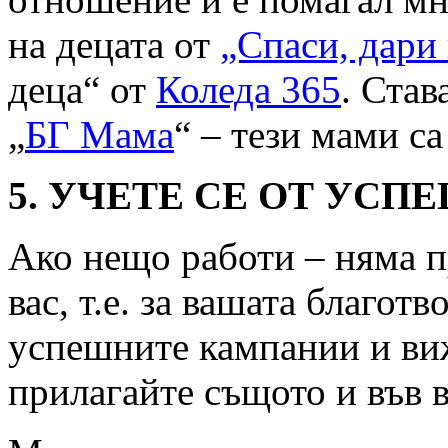
на децата от
„Спаси, дари
деца“ от
Коледа 365
. Став
„
БГ Мама
“ – тези мами с
5.
УЧЕТЕ СЕ ОТ УСП
Ако нещо работи – няма п
вас, т.е. за вашата благот
успешните кампании и виж
прилагайте същото и във 