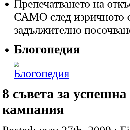
Препечатването на откъс
САМО след изричното съ
задължително посочван
Блогопедия
8 съвета за успешна
кампания