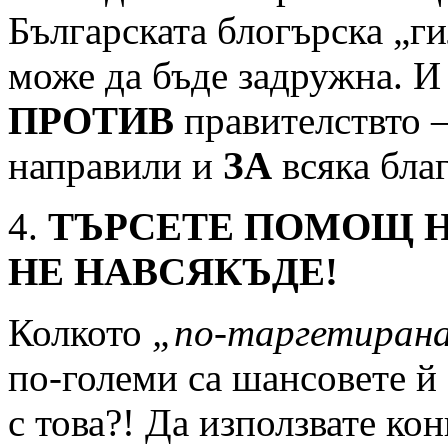
Българската блогърска „ги
може да бъде задружна. И
ПРОТИВ
правителствто –
направили и
ЗА
всяка бла
4.
ТЪРСЕТЕ ПОМОЩ Н
НЕ НАВСЯКЪДЕ!
Колкото
„по-таргетиран
по-големи са шансовете й 
с това?! Да използвате ко