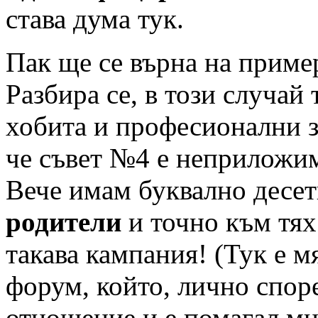
става дума тук.
Пак ще се върна на пример
Разбира се, в този случай
хобита и професионални з
че съвет №4 е неприложим
Вече имам буквално десет
родители
и точно към тях
такава кампания! (Тук е м
форум, който, лично споре
отношение и е помагал мн