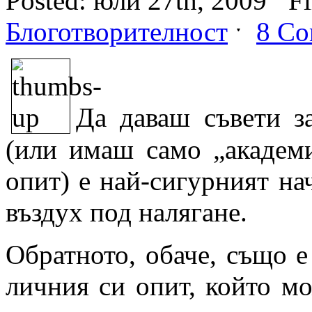
Posted: юли 27th, 2009 ˑ Fi
Блоготворителност
ˑ
8 Co
Да даваш съвети з
(или имаш само „академ
опит) е най-сигурният на
въздух под налягане.
Обратното, обаче, също е
личния си опит, който м