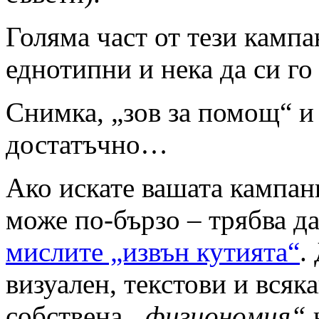
Голяма част от тези камп
еднотипни и нека да си го
Снимка, „зов за помощ“ и
достатъчно…
Ако искате вашата кампани
може по-бързо – трябва д
мислите „извън кутията“
.
визуален, текстови и всяка
собствена
„физиономия“
н