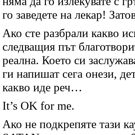
няма да го излекувате с гр
го заведете на лекар! Зат
Ако сте разбрали какво ис
следващия път благотвори
реална. Което си заслужав
ги напишат сега онези, де
какво иде реч…
It’s OK for me.
Ако не подкрепяте тази ка