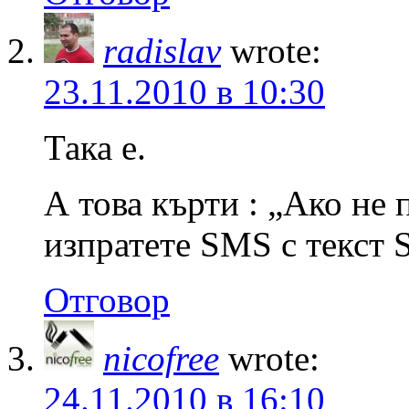
radislav
wrote:
23.11.2010 в 10:30
Така е.
А това кърти : „Ако не 
изпратете SMS с текст 
Отговор
nicofree
wrote:
24.11.2010 в 16:10