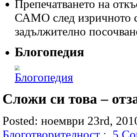
Препечатването на откъс
САМО след изричното съ
задължително посочван
Блогопедия
Сложи си това – отз
Posted: ноември 23rd, 2010
Блоготворителност
ˑ
5 Co