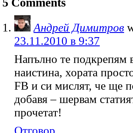
5 Comments
Андрей Димитров
w
23.11.2010 в 9:37
Напълно те подкрепям в 
наистина, хората просто
FB и си мислят, че ще 
добавя – шервам статият
прочетат!
Отговор