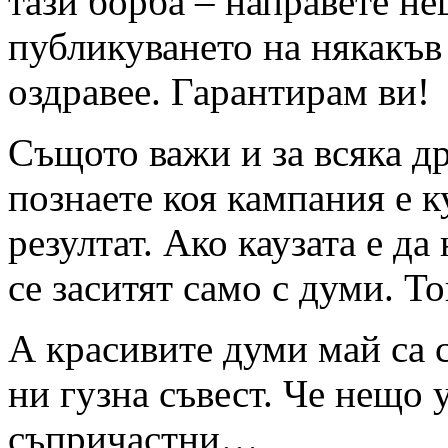
тази борба – направете 
публикуването на някакъв 
оздравее. Гарантирам ви!
Същото важи и за всяка д
познаете коя кампания е к
резултат. Ако каузата е да
се заситят само с думи. Т
А красивите думи май са с
ни гузна съвест. Че нещо 
съпричастни…