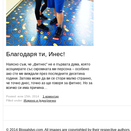
Благодаря ти, Инес!
Наясно съм, че „фитнес“ не е първата дума, която
асоциирате със скромната ми персона – особено
ако сте ме виждали през последните десетина
години. Затова може да ви се стори малко странно,
че точно днес, точно аз ще говоря за фитнес. Но за
всичко си има причина…
Posted: юли 15th, 2014 ˑ
1 коментар
Filled under:
Искрено и (едно)лично
© 2014 Blogatstvo.com. All images are copyrighted by their respective authors.