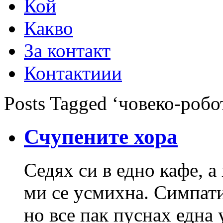
Кой
Какво
За контакт
Контактиии
Posts Tagged ‘човеко-робо
Счупените хора
Седях си в едно кафе, а
ми се усмихна. Симпати
но все пак пуснах една 